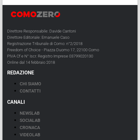
Direttore Responsabile: Davide Cantoni
Direttore Editoriale: Emanuele Caso
Registrazione Tribunale di Como: n°2/2018
Freedom of Choice - Piazza Duomo 17, 22100 Como
PIVA Cf e N° Iscr. Registro Imprese 03799020130
Online dal 14 febbraio 2018
REDAZIONE
CHI SIAMO
CONTATTI
CANALI
NEWSLAB
SOCIALAB
CRONACA
VIDEOLAB