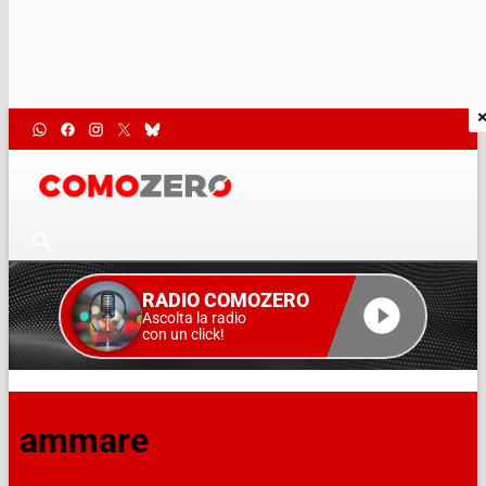
RADIO COMOZERO
Ascolta la radio
con un click!
ammare