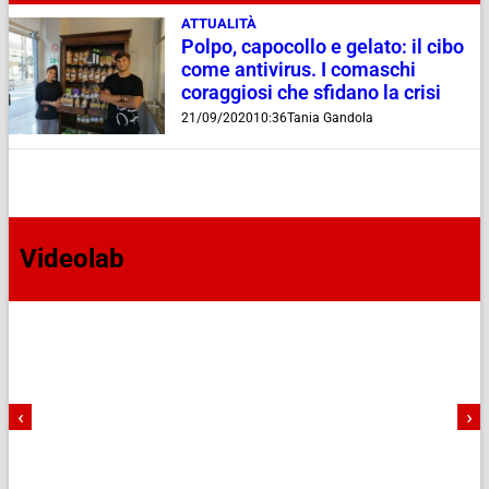
ATTUALITÀ
Polpo, capocollo e gelato: il cibo
come antivirus. I comaschi
coraggiosi che sfidano la crisi
21/09/2020
10:36
Tania Gandola
Videolab
‹
›