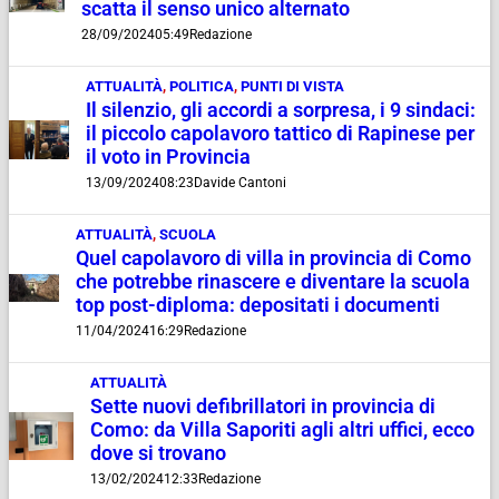
scatta il senso unico alternato
28/09/2024
05:49
Redazione
ATTUALITÀ
,
POLITICA
,
PUNTI DI VISTA
Il silenzio, gli accordi a sorpresa, i 9 sindaci:
il piccolo capolavoro tattico di Rapinese per
il voto in Provincia
13/09/2024
08:23
Davide Cantoni
ATTUALITÀ
,
SCUOLA
Quel capolavoro di villa in provincia di Como
che potrebbe rinascere e diventare la scuola
top post-diploma: depositati i documenti
11/04/2024
16:29
Redazione
ATTUALITÀ
Sette nuovi defibrillatori in provincia di
Como: da Villa Saporiti agli altri uffici, ecco
dove si trovano
13/02/2024
12:33
Redazione