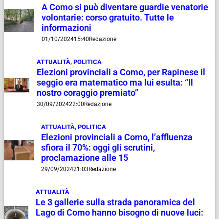
A Como si può diventare guardie venatorie
volontarie: corso gratuito. Tutte le
informazioni
01/10/2024
15:40
Redazione
ATTUALITÀ
,
POLITICA
Elezioni provinciali a Como, per Rapinese il
seggio era matematico ma lui esulta: “Il
nostro coraggio premiato”
30/09/2024
22:00
Redazione
ATTUALITÀ
,
POLITICA
Elezioni provinciali a Como, l’affluenza
sfiora il 70%: oggi gli scrutini,
proclamazione alle 15
29/09/2024
21:03
Redazione
ATTUALITÀ
Le 3 gallerie sulla strada panoramica del
Lago di Como hanno bisogno di nuove luci: