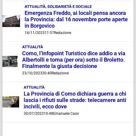
ATTUALITÀ
,
SOLIDARIETÀ E SOCIALE
Emergenza Freddo, ai locali pensa ancora
la Provincia: dal 16 novembre porte aperte
in Borgovico
14/11/2023
11:57
Redazione
ATTUALITÀ
Como, l’Infopoint Turistico dice addio a via
Albertolli e torna (per ora) sotto il Broletto.
Finalmente la giusta decisione
23/10/2023
20:40
Redazione
ATTUALITÀ
La Provincia di Como dichiara guerra a chi
lascia i rifiuti sulle strade: telecamere anti
incivili, ecco dove
30/07/2023
10:48
Emanuele Caso