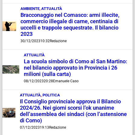
AMBIENTE
,
ATTUALITÀ
Bracconaggio nel Comasco: armi illecite,
commercio illegale di carne, centinaia di
uccelli e trappole sequestrate. Il bilancio
2023
30/12/2023
10:32
Redazione
ATTUALITÀ
La scuola simbolo di Como al San Martino:
nel bilancio approvato in Provincia i 26
milioni (sulla carta)
08/12/2023
20:28
Emanuele Caso
ATTUALITÀ
,
POLITICA
Il Consiglio provinciale approva il Bilancio
2024/26. Nei giorni scorsi l’ok unanime
dell’assemblea dei sindaci (con l’astensione
di Como)
07/12/2023
19:13
Redazione