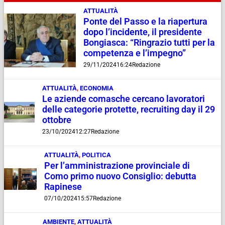
ATTUALITÀ
Ponte del Passo e la riapertura
dopo l’incidente, il presidente
Bongiasca: “Ringrazio tutti per la
competenza e l’impegno”
29/11/2024
16:24
Redazione
ATTUALITÀ
,
ECONOMIA
Le aziende comasche cercano lavoratori
delle categorie protette, recruiting day il 29
ottobre
23/10/2024
12:27
Redazione
ATTUALITÀ
,
POLITICA
Per l’amministrazione provinciale di
Como primo nuovo Consiglio: debutta
Rapinese
07/10/2024
15:57
Redazione
AMBIENTE
,
ATTUALITÀ