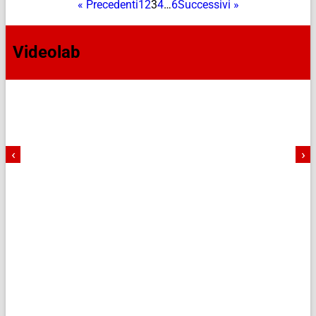
« Precedenti
1
2
3
4
…
6
Successivi »
Videolab
‹
›