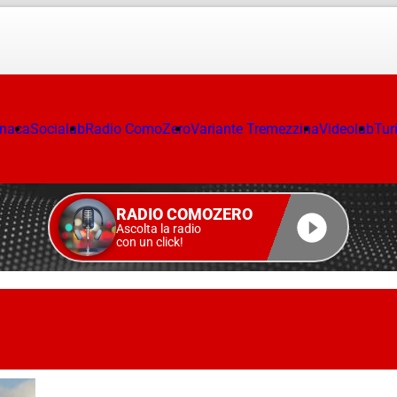
onaca
Socialab
Radio ComoZero
Variante Tremezzina
Videolab
Tur
RADIO COMOZERO
Ascolta la radio
con un click!