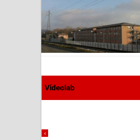
Videolab
‹