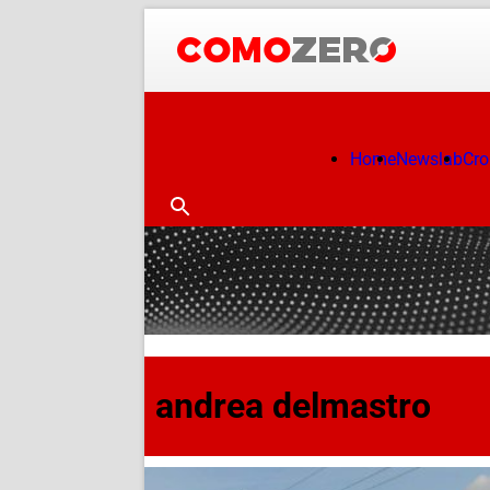
Home
Newslab
Cr
andrea delmastro