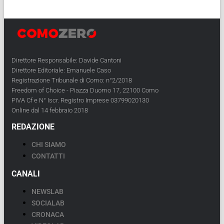
Direttore Responsabile: Davide Cantoni
Direttore Editoriale: Emanuele Caso
Registrazione Tribunale di Como: n°2/2018
Freedom of Choice - Piazza Duomo 17, 22100 Como
PIVA Cf e N° Iscr. Registro Imprese 03799020130
Online dal 14 febbraio 2018
REDAZIONE
CHI SIAMO
CONTATTI
CANALI
NEWSLAB
SOCIALAB
CRONACA