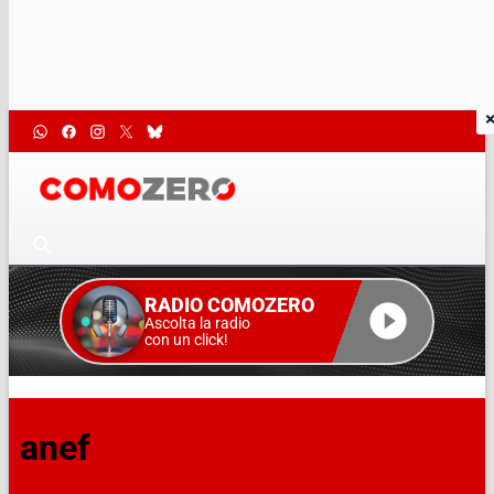
RADIO COMOZERO
Ascolta la radio
con un click!
anef