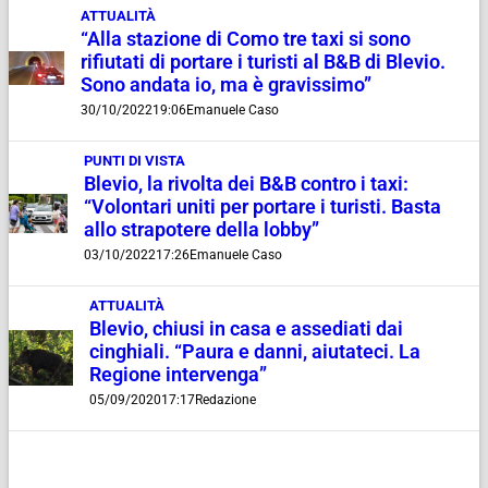
ATTUALITÀ
“Alla stazione di Como tre taxi si sono
rifiutati di portare i turisti al B&B di Blevio.
Sono andata io, ma è gravissimo”
30/10/2022
19:06
Emanuele Caso
PUNTI DI VISTA
Blevio, la rivolta dei B&B contro i taxi:
“Volontari uniti per portare i turisti. Basta
allo strapotere della lobby”
03/10/2022
17:26
Emanuele Caso
ATTUALITÀ
Blevio, chiusi in casa e assediati dai
cinghiali. “Paura e danni, aiutateci. La
Regione intervenga”
05/09/2020
17:17
Redazione