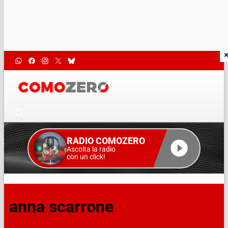
RADIO COMOZERO
Ascolta la radio
con un click!
anna scarrone