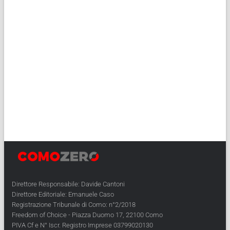
Direttore Responsabile: Davide Cantoni
Direttore Editoriale: Emanuele Caso
Registrazione Tribunale di Como: n°2/2018
Freedom of Choice - Piazza Duomo 17, 22100 Como
PIVA Cf e N° Iscr. Registro Imprese 03799020130