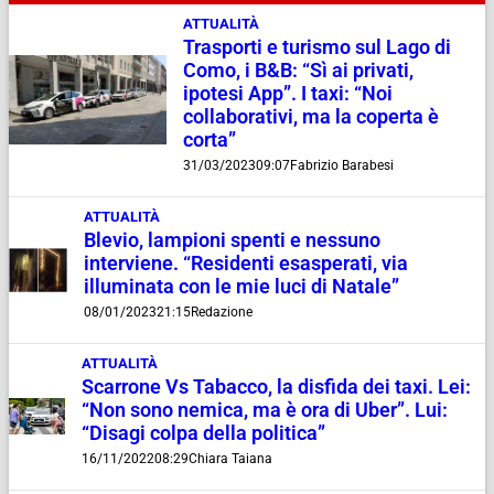
ATTUALITÀ
Trasporti e turismo sul Lago di
Como, i B&B: “Sì ai privati,
ipotesi App”. I taxi: “Noi
collaborativi, ma la coperta è
corta”
31/03/2023
09:07
Fabrizio Barabesi
ATTUALITÀ
Blevio, lampioni spenti e nessuno
interviene. “Residenti esasperati, via
illuminata con le mie luci di Natale”
08/01/2023
21:15
Redazione
ATTUALITÀ
Scarrone Vs Tabacco, la disfida dei taxi. Lei:
“Non sono nemica, ma è ora di Uber”. Lui:
“Disagi colpa della politica”
16/11/2022
08:29
Chiara Taiana