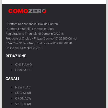
Direttore Responsabile: Davide Cantoni
Direttore Editoriale: Emanuele Caso
Registrazione Tribunale di Como: n°2/2018
Freedom of Choice - Piazza Duomo 17, 22100 Como
PIVA Cf e N° Iscr. Registro Imprese 03799020130
Online dal 14 febbraio 2018
REDAZIONE
CHI SIAMO
CONTATTI
CANALI
NEWSLAB
SOCIALAB
CRONACA
VIDEOLAB