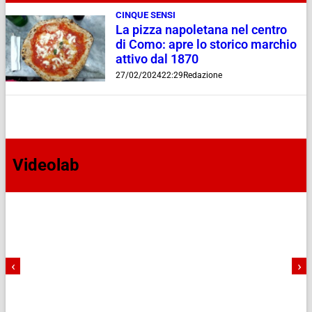
CINQUE SENSI
La pizza napoletana nel centro
di Como: apre lo storico marchio
attivo dal 1870
27/02/2024
22:29
Redazione
Videolab
‹
›