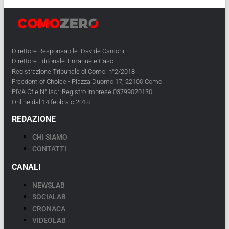
Direttore Responsabile: Davide Cantoni
Direttore Editoriale: Emanuele Caso
Registrazione Tribunale di Como: n°2/2018
Freedom of Choice - Piazza Duomo 17, 22100 Como
PIVA Cf e N° Iscr. Registro Imprese 03799020130
Online dal 14 febbraio 2018
REDAZIONE
CHI SIAMO
CONTATTI
CANALI
NEWSLAB
SOCIALAB
CRONACA
VIDEOLAB