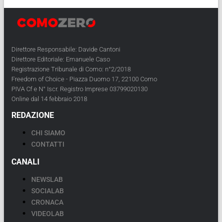
Direttore Responsabile: Davide Cantoni
Direttore Editoriale: Emanuele Caso
Registrazione Tribunale di Como: n°2/2018
Freedom of Choice - Piazza Duomo 17, 22100 Como
PIVA Cf e N° Iscr. Registro Imprese 03799020130
Online dal 14 febbraio 2018
REDAZIONE
CHI SIAMO
CONTATTI
CANALI
NEWSLAB
SOCIALAB
CRONACA
VIDEOLAB