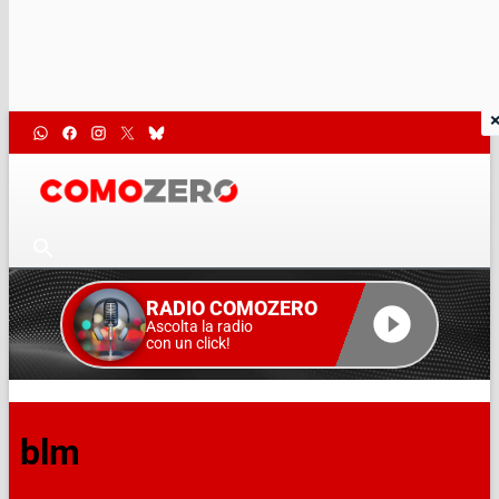
RADIO COMOZERO
Ascolta la radio
con un click!
blm