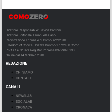
Direttore Responsabile: Davide Cantoni
Direttore Editoriale: Emanuele Caso
Registrazione Tribunale di Como: n°2/2018
Freedom of Choice - Piazza Duomo 17, 22100 Como
PIVA Cf e N° Iscr. Registro Imprese 03799020130
Online dal 14 febbraio 2018
REDAZIONE
CHI SIAMO
CONTATTI
CANALI
NEWSLAB
SOCIALAB
CRONACA