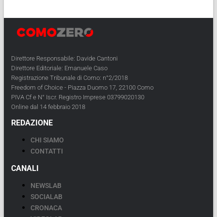
Direttore Responsabile: Davide Cantoni
Direttore Editoriale: Emanuele Caso
Registrazione Tribunale di Como: n°2/2018
Freedom of Choice - Piazza Duomo 17, 22100 Como
PIVA Cf e N° Iscr. Registro Imprese 03799020130
Online dal 14 febbraio 2018
REDAZIONE
CHI SIAMO
CONTATTI
CANALI
NEWSLAB
SOCIALAB
CRONACA