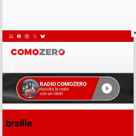
RADIO COMOZERO
Ascolta la radio
con un click!
braille