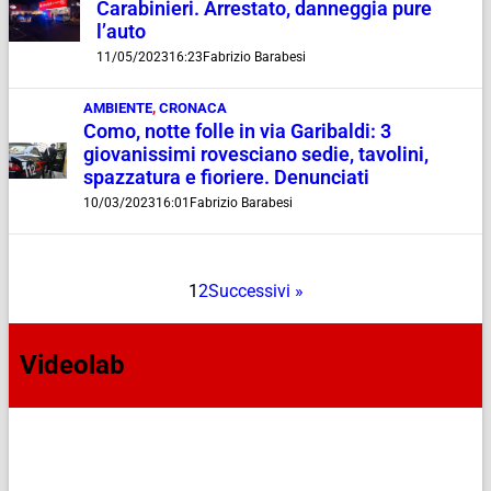
Carabinieri. Arrestato, danneggia pure
l’auto
11/05/2023
16:23
Fabrizio Barabesi
AMBIENTE
,
CRONACA
Como, notte folle in via Garibaldi: 3
giovanissimi rovesciano sedie, tavolini,
spazzatura e fioriere. Denunciati
10/03/2023
16:01
Fabrizio Barabesi
1
2
Successivi »
Videolab