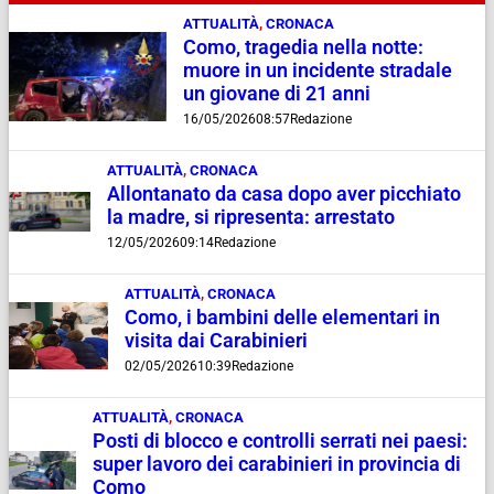
ATTUALITÀ
,
CRONACA
Como, tragedia nella notte:
muore in un incidente stradale
un giovane di 21 anni
16/05/2026
08:57
Redazione
ATTUALITÀ
,
CRONACA
Allontanato da casa dopo aver picchiato
la madre, si ripresenta: arrestato
12/05/2026
09:14
Redazione
ATTUALITÀ
,
CRONACA
Como, i bambini delle elementari in
visita dai Carabinieri
02/05/2026
10:39
Redazione
ATTUALITÀ
,
CRONACA
Posti di blocco e controlli serrati nei paesi:
super lavoro dei carabinieri in provincia di
Como