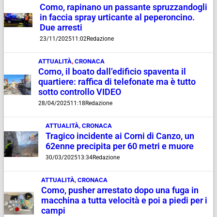
Como, rapinano un passante spruzzandogli
in faccia spray urticante al peperoncino.
Due arresti
23/11/2025
11:02
Redazione
ATTUALITÀ
,
CRONACA
Como, il boato dall’edificio spaventa il
quartiere: raffica di telefonate ma è tutto
sotto controllo VIDEO
28/04/2025
11:18
Redazione
ATTUALITÀ
,
CRONACA
Tragico incidente ai Corni di Canzo, un
62enne precipita per 60 metri e muore
30/03/2025
13:34
Redazione
ATTUALITÀ
,
CRONACA
Como, pusher arrestato dopo una fuga in
macchina a tutta velocità e poi a piedi per i
campi