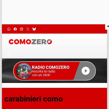
RADIO COMOZERO
Ascolta la radio
con un click!
carabinieri como