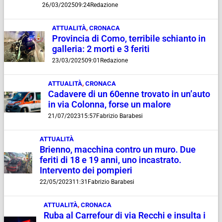
26/03/2025
09:24
Redazione
ATTUALITÀ
,
CRONACA
Provincia di Como, terribile schianto in
galleria: 2 morti e 3 feriti
23/03/2025
09:01
Redazione
ATTUALITÀ
,
CRONACA
Cadavere di un 60enne trovato in un’auto
in via Colonna, forse un malore
21/07/2023
15:57
Fabrizio Barabesi
ATTUALITÀ
Brienno, macchina contro un muro. Due
feriti di 18 e 19 anni, uno incastrato.
Intervento dei pompieri
22/05/2023
11:31
Fabrizio Barabesi
ATTUALITÀ
,
CRONACA
Ruba al Carrefour di via Recchi e insulta i