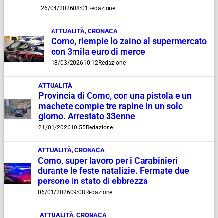
26/04/2026
08:01
Redazione
ATTUALITÀ
,
CRONACA
Como, riempie lo zaino al supermercato
con 3mila euro di merce
18/03/2026
10:12
Redazione
ATTUALITÀ
Provincia di Como, con una pistola e un
machete compie tre rapine in un solo
giorno. Arrestato 33enne
21/01/2026
10:55
Redazione
ATTUALITÀ
,
CRONACA
Como, super lavoro per i Carabinieri
durante le feste natalizie. Fermate due
persone in stato di ebbrezza
06/01/2026
09:08
Redazione
ATTUALITÀ
,
CRONACA