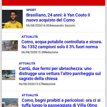
SPORT
Brasiliano, 24 anni: è Yan Couto il
nuovo acquisto del Como
06/08/2026
16:00
Alessandro Gazzolo
ATTUALITÀ
Como, acqua potabile controllata e sicura.
Su 1352 campioni solo il 3% fuori norma
06/08/2026
15:38
Redazione
ATTUALITÀ
Cantù, due fermi per ubriachezza: uno
distrugge una vettura l’altro parcheggia sul
sagrato della chiesa
06/08/2026
15:37
Redazione
ATTUALITÀ
Como, bagni proibiti e pericolosi: ora ci si
tuffa lungo la passeggiata di Villa Olmo