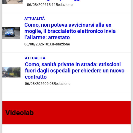
06/08/2026
13:11
Redazione
ATTUALITÀ
Como, non poteva avvicinarsi alla ex
moglie, il braccialetto elettronico invia
l’allarme: arrestato
06/08/2026
10:33
Redazione
ATTUALITÀ
Como, sanità private in strada: striscioni
fuori dagli ospedali per chiedere un nuovo
contratto
06/08/2026
09:08
Redazione
Videolab