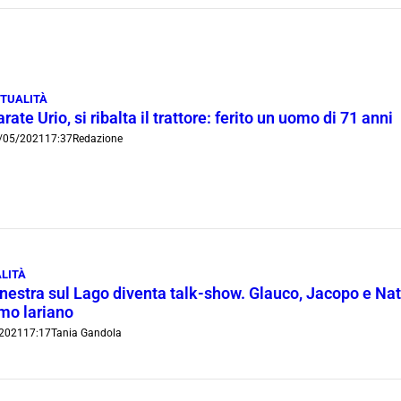
TUALITÀ
rate Urio, si ribalta il trattore: ferito un uomo di 71 anni
/05/2021
17:37
Redazione
LITÀ
inestra sul Lago diventa talk-show. Glauco, Jacopo e Nat
smo lariano
/2021
17:17
Tania Gandola