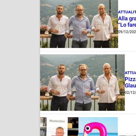
ATTUALI
Alla gr
“Lo fa
09/12/20
ATTU
Pizz
Gla
02/12