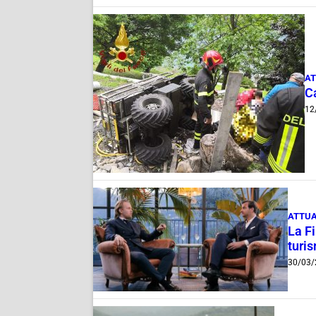
AT
Ca
12
ATTUA
La F
turi
30/03