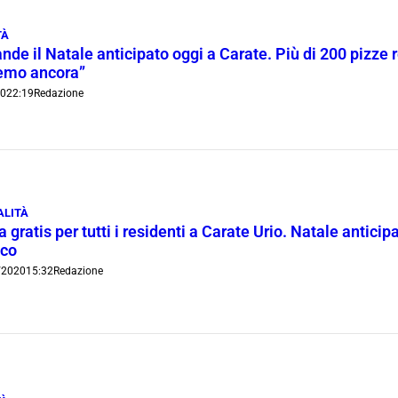
TÀ
ande il Natale anticipato oggi a Carate. Più di 200 pizz
remo ancora”
20
22:19
Redazione
ALITÀ
a gratis per tutti i residenti a Carate Urio. Natale antici
uco
/2020
15:32
Redazione