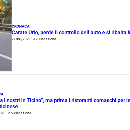
CRONACA
Carate Urio, perde il controllo dell’auto e si ribalt
21/06/2021
19:20
Redazione
CA
 i nostri in Ticino”, ma prima i ristoranti comaschi per l
ticinese
021
12:58
Redazione