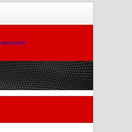
ismo
Contatti