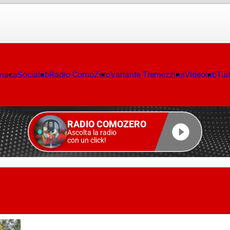
onaca
Socialab
Radio ComoZero
Variante Tremezzina
Videolab
Tur
RADIO COMOZERO
Ascolta la radio
con un click!