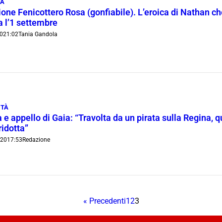
TÀ
one Fenicottero Rosa (gonfiabile). L’eroica di Nathan che
 l’1 settembre
0
21:02
Tania Gandola
ITÀ
 e appello di Gaia: “Travolta da un pirata sulla Regina,
ridotta”
020
17:53
Redazione
« Precedenti
1
2
3