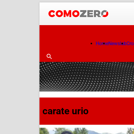
Home
Newslab
Cr
carate urio