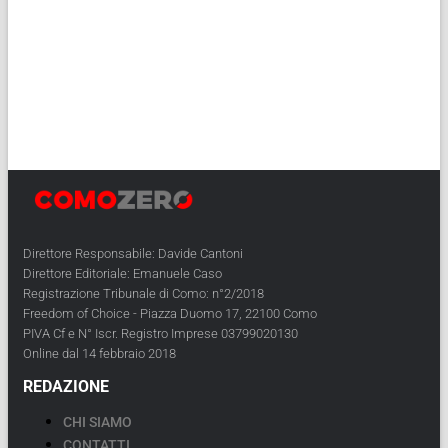
Direttore Responsabile: Davide Cantoni
Direttore Editoriale: Emanuele Caso
Registrazione Tribunale di Como: n°2/2018
Freedom of Choice - Piazza Duomo 17, 22100 Como
PIVA Cf e N° Iscr. Registro Imprese 03799020130
Online dal 14 febbraio 2018
REDAZIONE
CHI SIAMO
CONTATTI