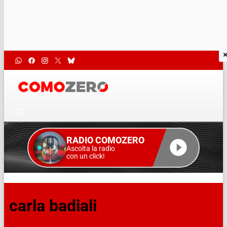
RADIO COMOZERO
Ascolta la radio
con un click!
carla badiali