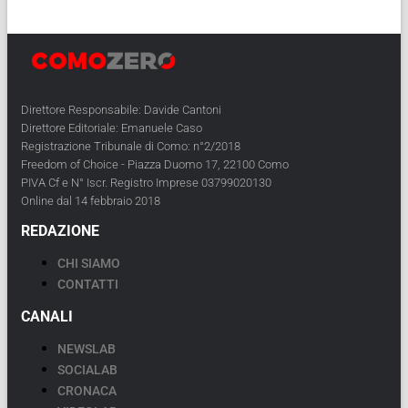
Direttore Responsabile: Davide Cantoni
Direttore Editoriale: Emanuele Caso
Registrazione Tribunale di Como: n°2/2018
Freedom of Choice - Piazza Duomo 17, 22100 Como
PIVA Cf e N° Iscr. Registro Imprese 03799020130
Online dal 14 febbraio 2018
REDAZIONE
CHI SIAMO
CONTATTI
CANALI
NEWSLAB
SOCIALAB
CRONACA