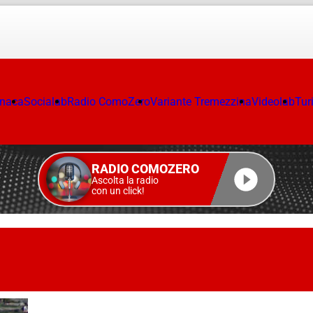
onaca
Socialab
Radio ComoZero
Variante Tremezzina
Videolab
Tur
RADIO COMOZERO
Ascolta la radio
con un click!