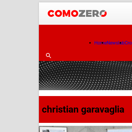
Home
Newslab
Cr
christian garavaglia