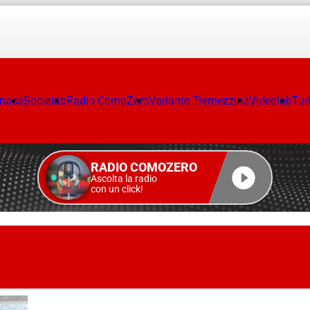
onaca
Socialab
Radio ComoZero
Variante Tremezzina
Videolab
Tur
RADIO COMOZERO
Ascolta la radio
con un click!