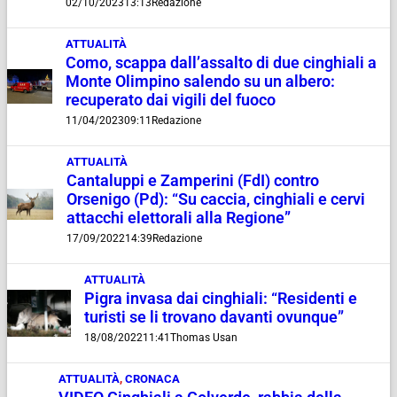
02/10/2023
13:13
Redazione
ATTUALITÀ
Como, scappa dall’assalto di due cinghiali a
Monte Olimpino salendo su un albero:
recuperato dai vigili del fuoco
11/04/2023
09:11
Redazione
ATTUALITÀ
Cantaluppi e Zamperini (FdI) contro
Orsenigo (Pd): “Su caccia, cinghiali e cervi
attacchi elettorali alla Regione”
17/09/2022
14:39
Redazione
ATTUALITÀ
Pigra invasa dai cinghiali: “Residenti e
turisti se li trovano davanti ovunque”
18/08/2022
11:41
Thomas Usan
ATTUALITÀ
,
CRONACA