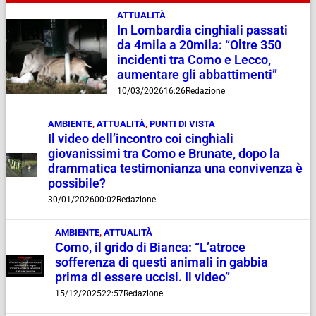
ATTUALITÀ
In Lombardia cinghiali passati
da 4mila a 20mila: “Oltre 350
incidenti tra Como e Lecco,
aumentare gli abbattimenti”
10/03/2026
16:26
Redazione
AMBIENTE
,
ATTUALITÀ
,
PUNTI DI VISTA
Il video dell’incontro coi cinghiali
giovanissimi tra Como e Brunate, dopo la
drammatica testimonianza una convivenza è
possibile?
30/01/2026
00:02
Redazione
AMBIENTE
,
ATTUALITÀ
Como, il grido di Bianca: “L’atroce
sofferenza di questi animali in gabbia
prima di essere uccisi. Il video”
15/12/2025
22:57
Redazione