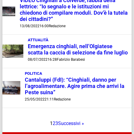
VIDEO Cinghiali a Colverde, rabbia della
lettrice: “Io segnalo e le istituzioni mi
chiedono di compilare moduli. Dov’è la tutela
dei cittadini?”
13/08/2022
16:00
Redazione
ATTUALITÀ
Emergenza cinghiali, nell’Olgiatese
scatta la caccia di selezione da fine luglio
08/07/2022
16:28
Fabrizio Barabesi
POLITICA
Cantaluppi (FdI): “Cinghiali, danno per
l’agroalimentare. Agire prima che arrivi la
Peste suina”
25/05/2022
21:11
Redazione
1
2
3
Successivi »