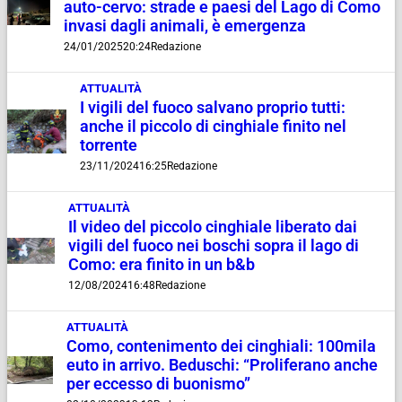
auto-cervo: strade e paesi del Lago di Como
invasi dagli animali, è emergenza
24/01/2025
20:24
Redazione
ATTUALITÀ
I vigili del fuoco salvano proprio tutti:
anche il piccolo di cinghiale finito nel
torrente
23/11/2024
16:25
Redazione
ATTUALITÀ
Il video del piccolo cinghiale liberato dai
vigili del fuoco nei boschi sopra il lago di
Como: era finito in un b&b
12/08/2024
16:48
Redazione
ATTUALITÀ
Como, contenimento dei cinghiali: 100mila
euto in arrivo. Beduschi: “Proliferano anche
per eccesso di buonismo”