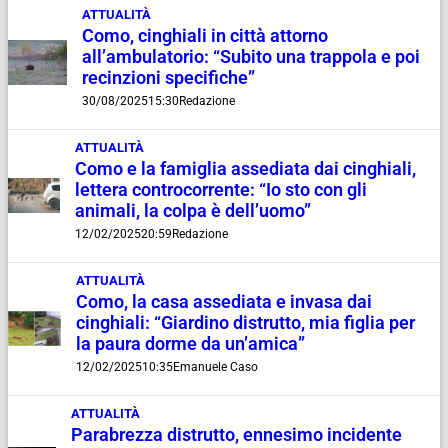
ATTUALITÀ
Como, cinghiali in città attorno
all’ambulatorio: “Subito una trappola e poi
recinzioni specifiche”
30/08/2025
15:30
Redazione
ATTUALITÀ
Como e la famiglia assediata dai cinghiali,
lettera controcorrente: “Io sto con gli
animali, la colpa è dell’uomo”
12/02/2025
20:59
Redazione
ATTUALITÀ
Como, la casa assediata e invasa dai
cinghiali: “Giardino distrutto, mia figlia per
la paura dorme da un’amica”
12/02/2025
10:35
Emanuele Caso
ATTUALITÀ
Parabrezza distrutto, ennesimo incidente