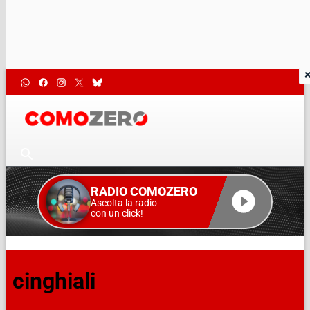
RADIO COMOZERO
Ascolta la radio
con un click!
cinghiali