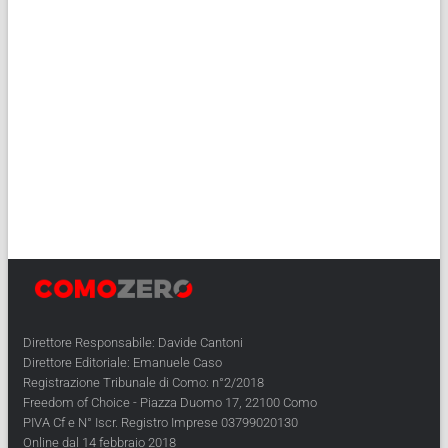
Direttore Responsabile: Davide Cantoni
Direttore Editoriale: Emanuele Caso
Registrazione Tribunale di Como: n°2/2018
Freedom of Choice - Piazza Duomo 17, 22100 Como
PIVA Cf e N° Iscr. Registro Imprese 03799020130
Online dal 14 febbraio 2018