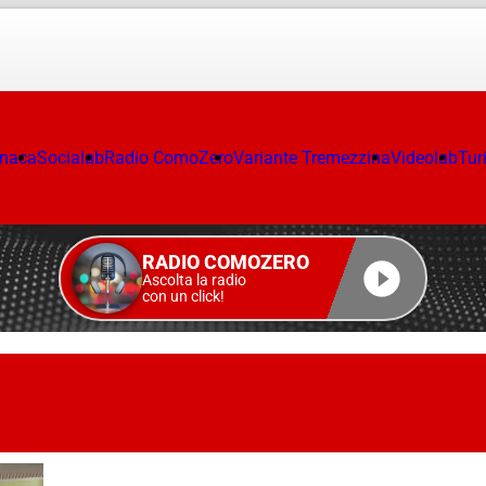
onaca
Socialab
Radio ComoZero
Variante Tremezzina
Videolab
Tur
RADIO COMOZERO
Ascolta la radio
con un click!