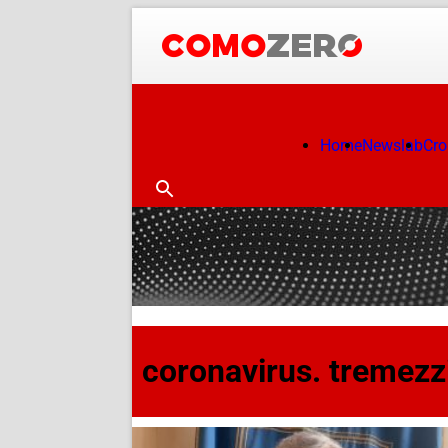
Home
Newslab
Cr
coronavirus. tremezz