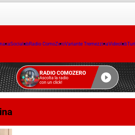
onaca
Socialab
Radio ComoZero
Variante Tremezzina
Videolab
Tur
RADIO COMOZERO
Ascolta la radio
con un click!
ina