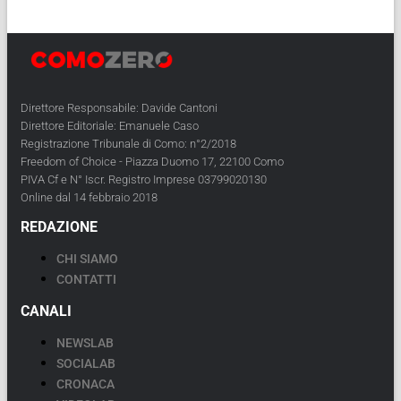
Direttore Responsabile: Davide Cantoni
Direttore Editoriale: Emanuele Caso
Registrazione Tribunale di Como: n°2/2018
Freedom of Choice - Piazza Duomo 17, 22100 Como
PIVA Cf e N° Iscr. Registro Imprese 03799020130
Online dal 14 febbraio 2018
REDAZIONE
CHI SIAMO
CONTATTI
CANALI
NEWSLAB
SOCIALAB
CRONACA