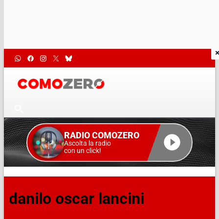
RADIO COMOZERO
Ascolta la radio
con un click!
danilo oscar lancini