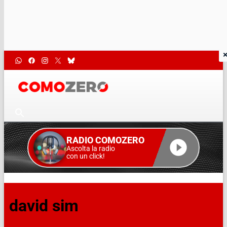
RADIO COMOZERO
Ascolta la radio
con un click!
david sim