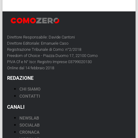
Direttore Responsabile: Davide Cantoni
Direttore Editoriale: Emanuele Caso
Registrazione Tribunale di Como: n°2/2018
Freedom of Choice - Piazza Duomo 17, 22100 Como
PIVA Cf e N° Iscr. Registro Imprese 03799020130
Online dal 14 febbraio 2018
REDAZIONE
CHI SIAMO
CONTATTI
CANALI
NEWSLAB
SOCIALAB
CRONACA