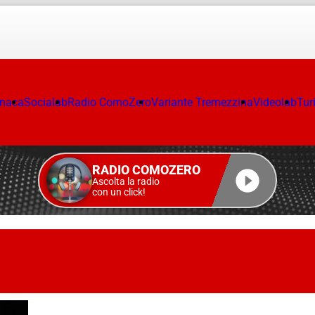
onaca
Socialab
Radio ComoZero
Variante Tremezzina
Videolab
Tur
RADIO COMOZERO
Ascolta la radio
con un click!