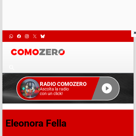
RADIO COMOZERO
Ascolta la radio
con un click!
Eleonora Fella