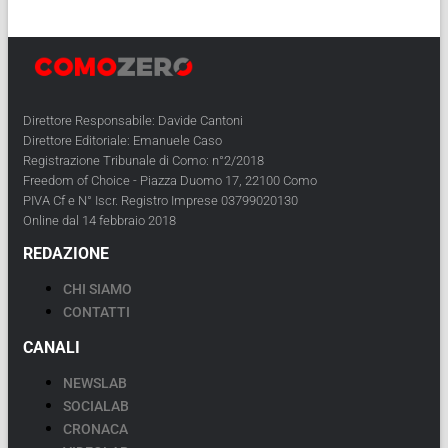
Direttore Responsabile: Davide Cantoni
Direttore Editoriale: Emanuele Caso
Registrazione Tribunale di Como: n°2/2018
Freedom of Choice - Piazza Duomo 17, 22100 Como
PIVA Cf e N° Iscr. Registro Imprese 03799020130
Online dal 14 febbraio 2018
REDAZIONE
CHI SIAMO
CONTATTI
CANALI
NEWSLAB
SOCIALAB
CRONACA