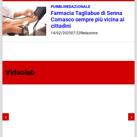
PUBBLIREDAZIONALE
Farmacia Tagliabue di Senna
Comasco sempre più vicina ai
cittadini
14/02/2025
07:22
Redazione
Videolab
‹
›