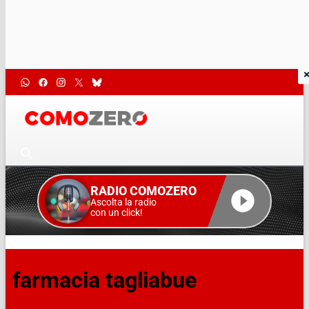
RADIO COMOZERO
Ascolta la radio
con un click!
farmacia tagliabue