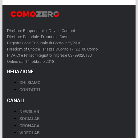
Direttore Responsabile: Davide Cantoni
Direttore Editoriale: Emanuele Caso
Registrazione Tribunale di Como: n°2/2018
Freedom of Choice - Piazza Duomo 17, 22100 Como
PIVA Cf e N° Iscr. Registro Imprese 03799020130
Online dal 14 febbraio 2018
REDAZIONE
CHI SIAMO
CONTATTI
CANALI
NEWSLAB
SOCIALAB
CRONACA
VIDEOLAB