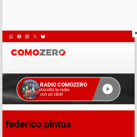
RADIO COMOZERO
Ascolta la radio
con un click!
federico pintus