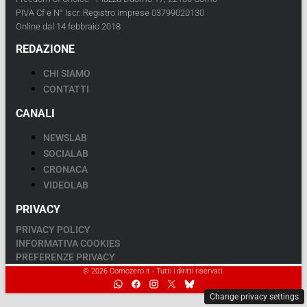
PIVA Cf e N° Iscr. Registro Imprese 03799020130
Online dal 14 febbraio 2018
REDAZIONE
CHI SIAMO
CONTATTI
CANALI
NEWSLAB
SOCIALAB
CRONACA
VIDEOLAB
PRIVACY
PRIVACY POLICY
INFORMATIVA COOKIES
PREFERENZE PRIVACY
© 2026 Comozero.it - Tutti i diritti riservati.
Change privacy settings