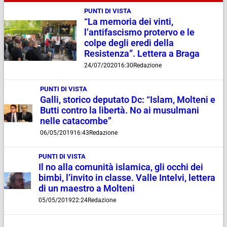
PUNTI DI VISTA
“La memoria dei vinti,
l’antifascismo protervo e le
colpe degli eredi della
Resistenza”. Lettera a Braga
24/07/2020
16:30
Redazione
PUNTI DI VISTA
Galli, storico deputato Dc: “Islam, Molteni e
Butti contro la libertà. No ai musulmani
nelle catacombe”
06/05/2019
16:43
Redazione
PUNTI DI VISTA
Il no alla comunità islamica, gli occhi dei
bimbi, l’invito in classe. Valle Intelvi, lettera
di un maestro a Molteni
05/05/2019
22:24
Redazione