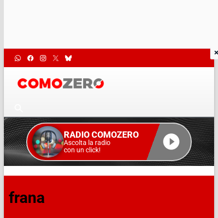
RADIO COMOZERO
Ascolta la radio
con un click!
frana