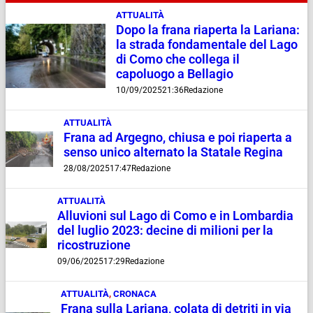
ATTUALITÀ
Dopo la frana riaperta la Lariana:
la strada fondamentale del Lago
di Como che collega il
capoluogo a Bellagio
10/09/2025
21:36
Redazione
ATTUALITÀ
Frana ad Argegno, chiusa e poi riaperta a
senso unico alternato la Statale Regina
28/08/2025
17:47
Redazione
ATTUALITÀ
Alluvioni sul Lago di Como e in Lombardia
del luglio 2023: decine di milioni per la
ricostruzione
09/06/2025
17:29
Redazione
ATTUALITÀ
,
CRONACA
Frana sulla Lariana, colata di detriti in via