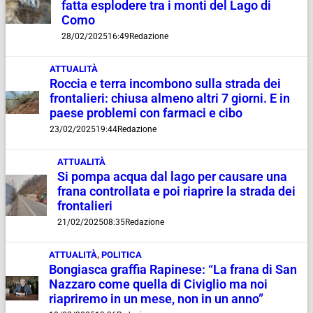
fatta esplodere tra i monti del Lago di
Como
28/02/2025
16:49
Redazione
ATTUALITÀ
Roccia e terra incombono sulla strada dei
frontalieri: chiusa almeno altri 7 giorni. E in
paese problemi con farmaci e cibo
23/02/2025
19:44
Redazione
ATTUALITÀ
Si pompa acqua dal lago per causare una
frana controllata e poi riaprire la strada dei
frontalieri
21/02/2025
08:35
Redazione
ATTUALITÀ
,
POLITICA
Bongiasca graffia Rapinese: “La frana di San
Nazzaro come quella di Civiglio ma noi
riapriremo in un mese, non in un anno”