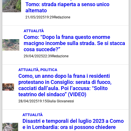
Torno: strada riaperta a senso unico
alternato
21/05/2025
19:29
Redazione
ATTUALITÀ
Como: “Dopo la frana questo enorme
macigno incombe sulla strada. Se si stacca
cosa succede?”
29/04/2025
22:39
Redazione
ATTUALITÀ
,
POLITICA
Como, un anno dopo la frana i residenti
protestano in Consiglio: serata di fuoco,
cacciati dall’aula. Poi l’accusa: “Solito
teatrino del sindaco” (VIDEO)
28/04/2025
19:15
Giulia Giovanessi
ATTUALITÀ
Disastri e temporali del luglio 2023 a Como
e in Lombardia: ora si possono chiedere