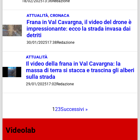
18/02/2025
13:36
Redazione
ATTUALITÀ
,
CRONACA
Frana in Val Cavargna, il video del drone è
impressionante: ecco la strada invasa dai
detriti
30/01/2025
17:38
Redazione
ATTUALITÀ
Il video della frana in Val Cavargna: la
massa di terra si stacca e trascina gli alberi
sulla strada
29/01/2025
17:02
Redazione
1
2
3
Successivi »
Videolab