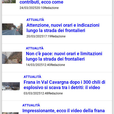
contributi, ecco come
24/03/2025
20:10
Redazione
ATTUALITÀ
Attenzione, nuovi orari e indicazioni
lungo la strada dei frontalieri
20/03/2025
17:19
Redazione
ATTUALITÀ
Non c’è pace: nuovi orari e limitazioni
lungo la strada dei frontalieri
14/03/2025
12:40
Redazione
ATTUALITÀ
Frana in Val Cavargna dopo i 300 chili di
esplosivo si scava tra i detriti: il video
03/03/2025
12:48
Redazione
ATTUALITÀ
Impressionante, ecco il video della frana