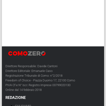
Direttore Responsabile: Davide Cantoni
Direttore Editoriale: Emanuele Caso
Registrazione Tribunale di Como: n°2/2018
Freedom of Choice - Piazza Duomo 17, 22100 Como
PIVA Cf e N° Iscr. Registro Imprese 03799020130
Online dal 14 febbraio 2018
REDAZIONE
CHI SIAMO