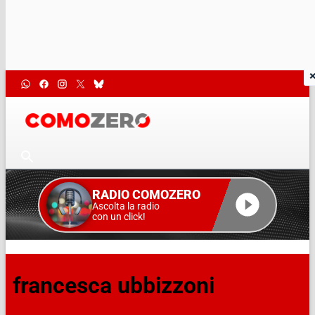
RADIO COMOZERO
Ascolta la radio
con un click!
francesca ubbizzoni