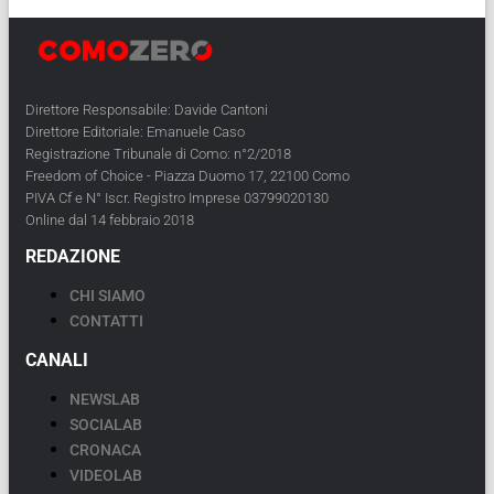
Direttore Responsabile: Davide Cantoni
Direttore Editoriale: Emanuele Caso
Registrazione Tribunale di Como: n°2/2018
Freedom of Choice - Piazza Duomo 17, 22100 Como
PIVA Cf e N° Iscr. Registro Imprese 03799020130
Online dal 14 febbraio 2018
REDAZIONE
CHI SIAMO
CONTATTI
CANALI
NEWSLAB
SOCIALAB
CRONACA
VIDEOLAB