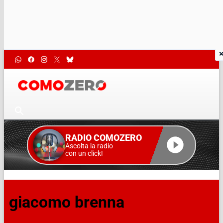
RADIO COMOZERO
Ascolta la radio
con un click!
giacomo brenna