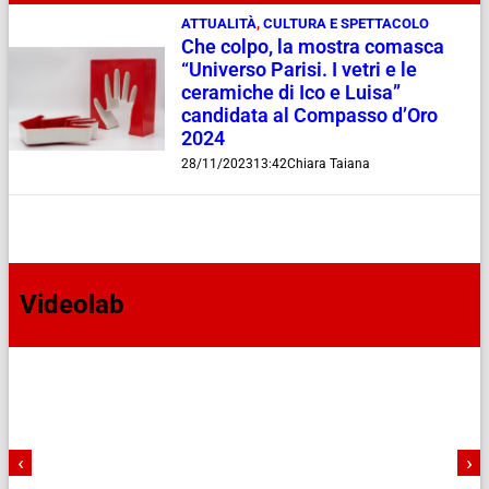
ATTUALITÀ
,
CULTURA E SPETTACOLO
Che colpo, la mostra comasca
“Universo Parisi. I vetri e le
ceramiche di Ico e Luisa”
candidata al Compasso d’Oro
2024
28/11/2023
13:42
Chiara Taiana
Videolab
‹
›