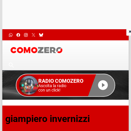
RADIO COMOZERO
Ascolta la radio
con un click!
giampiero invernizzi