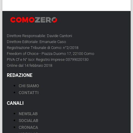
Direttore Responsabile: Davide Cantoni
Direttore Editoriale: Emanuele Caso
Registrazione Tribunale di Como: n°2/2018
Freedom of Choice - Piazza Duomo 17, 22100 Como
PIVA Cf e N° Iscr. Registro Imprese 03799020130
Online dal 14 febbraio 2018
REDAZIONE
CHI SIAMO
CONTATTI
CANALI
NEWSLAB
SOCIALAB
CRONACA