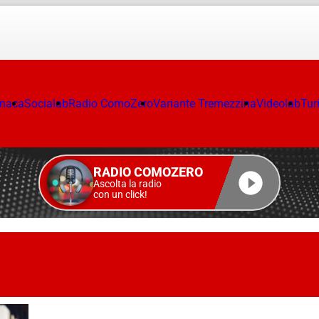
onaca
Socialab
Radio ComoZero
Variante Tremezzina
Videolab
Tur
RADIO COMOZERO
Ascolta la radio
con un click!