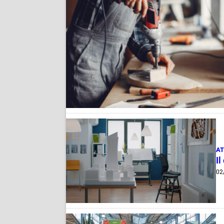
AT
Il
02