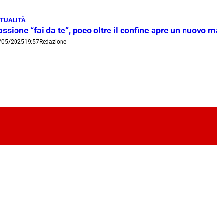
TUALITÀ
ssione “fai da te”, poco oltre il confine apre un nuovo 
/05/2025
19:57
Redazione