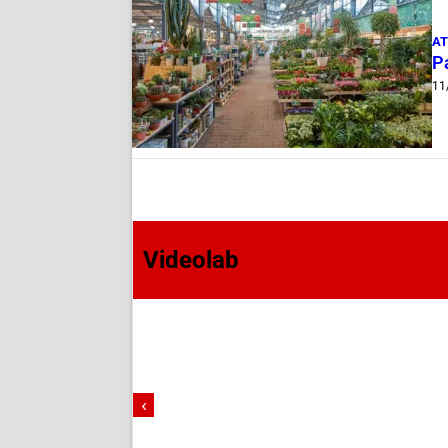
AT
Pa
11
Videolab
‹