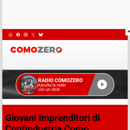
RADIO COMOZERO
Ascolta la radio
con un click!
Giovani Imprenditori di
Confindustria Como