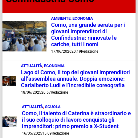
AMBIENTE
,
ECONOMIA
Como, una grande serata per i
giovani imprenditori di
Confindustria: rinnovate le
cariche, tutti i nomi
17/06/2026
20:19
Redazione
ATTUALITÀ
,
ECONOMIA
Lago di Como, il top dei giovani imprenditori
all’assemblea annuale. Doppia emozione:
Carlalberto Ludi e l’incredibile coreografia
18/06/2025
20:57
Redazione
ATTUALITÀ
,
SCUOLA
Como, il talento di Caterina è straordinario e
il suo colloquio di lavoro conquista gli
imprenditori: primo premio a X-Student
16/05/2025
15:09
Redazione