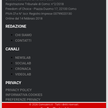
Registrazione Tribunale di Como: n°2/2018
Freedom of Choice - Piazza Duomo 17, 22100 Como
PIVA Cf e N° Iscr. Registro Imprese 03799020130
Online dal 14 febbraio 2018
REDAZIONE
CHI SIAMO
CONTATTI
CANALI
NEWSLAB
SOCIALAB
CRONACA
VIDEOLAB
PRIVACY
PRIVACY POLICY
INFORMATIVA COOKIES
PREFERENZE PRIVACY
© 2026 Comozero.it - Tutti i diritti riservati.