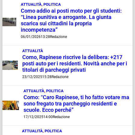
ATTUALITÀ
,
POLITICA
Como addio ai posti moto per gli studenti:
“Linea punitiva e arrogante. La giunta
scarica sui cittadini la propria
incompetenza”
06/01/2026
13:28
Redazione
ATTUALITÀ
Como, Rapinese riscrive la delibera: +217
posti auto per i residenti. Novità anche per i
titolari di parcheggi privati
23/12/2025
15:28
Redazione
ATTUALITÀ
,
POLITICA
Como: “Caro Rapinese, ti ho fatto votare ma
sono fregato tra parcheggio residenti e
scuole. Ecco perché”
17/12/2025
14:00
Redazione
ATTUALITÀ
,
POLITICA