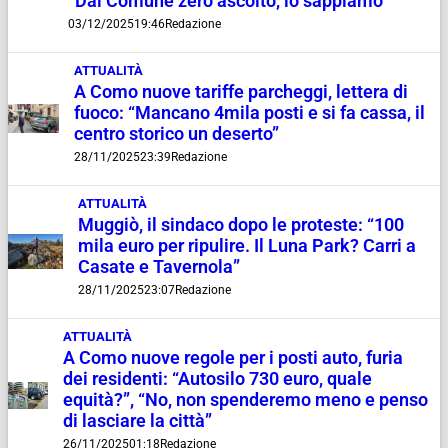
“Dal Comune zero ascolto, lo sappiamo”
03/12/2025
19:46
Redazione
ATTUALITÀ
A Como nuove tariffe parcheggi, lettera di
fuoco: “Mancano 4mila posti e si fa cassa, il
centro storico un deserto”
28/11/2025
23:39
Redazione
ATTUALITÀ
Muggiò, il sindaco dopo le proteste: “100
mila euro per ripulire. Il Luna Park? Carri a
Casate e Tavernola”
28/11/2025
23:07
Redazione
ATTUALITÀ
A Como nuove regole per i posti auto, furia
dei residenti: “Autosilo 730 euro, quale
equità?”, “No, non spenderemo meno e penso
di lasciare la città”
26/11/2025
01:18
Redazione