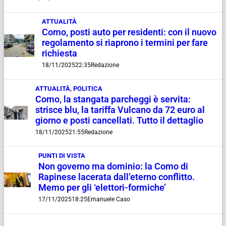
ATTUALITÀ
Como, posti auto per residenti: con il nuovo
regolamento si riaprono i termini per fare
richiesta
18/11/2025
22:35
Redazione
ATTUALITÀ
,
POLITICA
Como, la stangata parcheggi è servita:
strisce blu, la tariffa Vulcano da 72 euro al
giorno e posti cancellati. Tutto il dettaglio
18/11/2025
21:55
Redazione
PUNTI DI VISTA
Non governo ma dominio: la Como di
Rapinese lacerata dall’eterno conflitto.
Memo per gli ‘elettori-formiche’
17/11/2025
18:25
Emanuele Caso