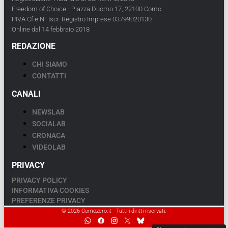
Freedom of Choice - Piazza Duomo 17, 22100 Como
PIVA Cf e N° Iscr. Registro Imprese 03799020130
Online dal 14 febbraio 2018
REDAZIONE
CHI SIAMO
CONTATTI
CANALI
NEWSLAB
SOCIALAB
CRONACA
VIDEOLAB
PRIVACY
PRIVACY POLICY
INFORMATIVA COOKIES
PREFERENZE PRIVACY
© 2026 Comozero.it - Tutti i diritti riservati.