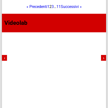
« Precedenti
1
2
3
…
11
Successivi »
Videolab
‹
›