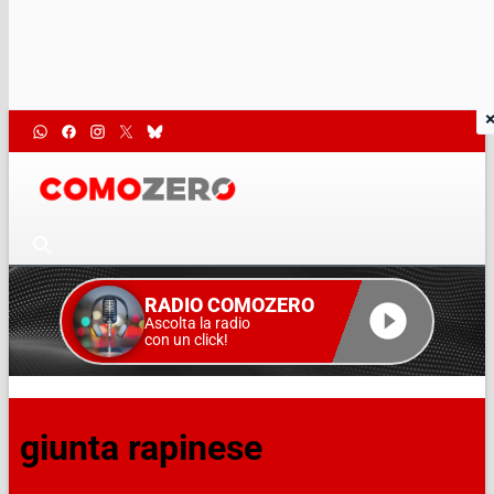
RADIO COMOZERO
Ascolta la radio
con un click!
giunta rapinese