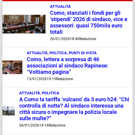
ATTUALITÀ
Como, stanziati i fondi per gli
‘stipendi’ 2026 di sindaco, vice e
assessori: quasi 750mila euro
totali
26/01/2026
18:40
Redazione
ATTUALITÀ
,
POLITICA
,
PUNTI DI VISTA
Como, lettera a sorpresa di 46
associazioni al sindaco Rapinese:
“Voltiamo pagina”
13/01/2026
19:15
Redazione
ATTUALITÀ
,
POLITICA
A Como la tariffa ‘vulcano’ da 3 euro h24: “Chi
controlla di notte? Al sindaco interessa una
città sicura o impegnare la polizia locale
sulle multe?”
06/01/2026
14:16
Redazione