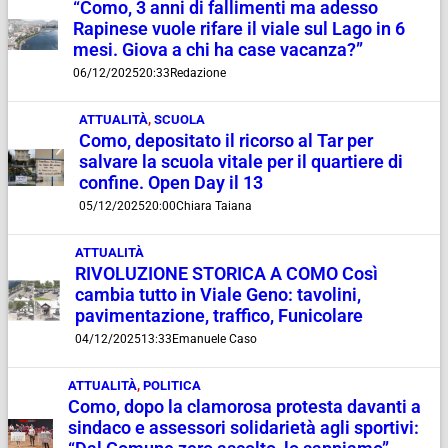
“Como, 3 anni di fallimenti ma adesso
Rapinese vuole rifare il viale sul Lago in 6
mesi. Giova a chi ha case vacanza?”
06/12/2025
20:33
Redazione
ATTUALITÀ
,
SCUOLA
Como, depositato il ricorso al Tar per
salvare la scuola vitale per il quartiere di
confine. Open Day il 13
05/12/2025
20:00
Chiara Taiana
ATTUALITÀ
RIVOLUZIONE STORICA A COMO Così
cambia tutto in Viale Geno: tavolini,
pavimentazione, traffico, Funicolare
04/12/2025
13:33
Emanuele Caso
ATTUALITÀ
,
POLITICA
Como, dopo la clamorosa protesta davanti a
sindaco e assessori solidarietà agli sportivi: