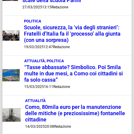
scale della scuola Parini
27/03/2025
13:15
Redazione
POLITICA
Scuole, sicurezza, la ‘via degli stranieri’:
Fratelli d’Italia fa il ‘processo’ alla giunta
(con una sorpresa)
19/03/2025
12:47
Redazione
ATTUALITÀ
,
POLITICA
“Tasse abbassate? Simbolico. Poi 5mila
multe in due mesi, a Como coi cittadini si
fa solo cassa”
15/03/2025
16:11
Redazione
ATTUALITÀ
Como, 80mila euro per la manutenzione
delle mitiche (e preziosissime) fontanelle
cittadine
14/03/2025
20:08
Redazione