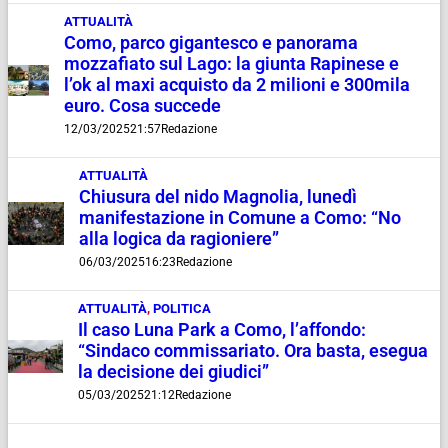
ATTUALITÀ
Como, parco gigantesco e panorama
mozzafiato sul Lago: la giunta Rapinese e
l’ok al maxi acquisto da 2 milioni e 300mila
euro. Cosa succede
12/03/2025
21:57
Redazione
ATTUALITÀ
Chiusura del nido Magnolia, lunedì
manifestazione in Comune a Como: “No
alla logica da ragioniere”
06/03/2025
16:23
Redazione
ATTUALITÀ
,
POLITICA
Il caso Luna Park a Como, l’affondo:
“Sindaco commissariato. Ora basta, esegua
la decisione dei giudici”
05/03/2025
21:12
Redazione