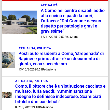
ATTUALITÀ
A Como nel centro disabili addio
alla cucina e pasti da fuori,
l’attacco: “Dal Comune nessun
rispetto per patologie gravi e
gravissime”
12/11/2025
19:50
Redazione
ATTUALITÀ
,
POLITICA
Posti auto residenti a Como, ‘strepenada’ di
Rapinese primo atto: c’è un documento di
giunta, cosa succede ora
13/10/2025
20:51
Redazione
ATTUALITÀ
,
POLITICA
Como, il pittore che è un’istituzione cacciato e
multato, furia Gaddi: “Amministrazione
indegna lo definisce indecoroso. Scamiciati
bifolchi duri coi deboli”
07/08/2025
23:18
Redazione