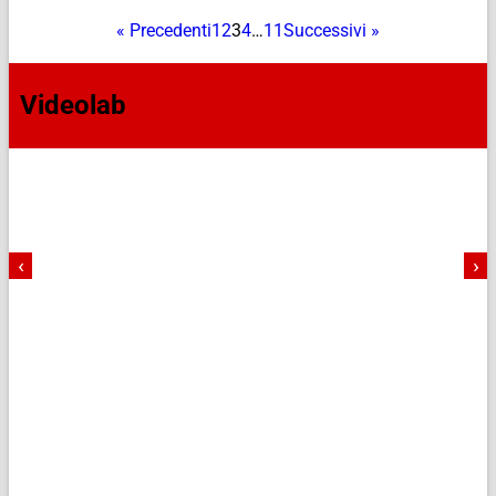
« Precedenti
1
2
3
4
…
11
Successivi »
Videolab
‹
›