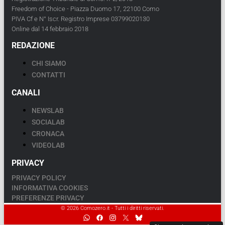
Freedom of Choice - Piazza Duomo 17, 22100 Como
PIVA Cf e N° Iscr. Registro Imprese 03799020130
Online dal 14 febbraio 2018
REDAZIONE
CHI SIAMO
CONTATTI
CANALI
NEWSLAB
SOCIALAB
CRONACA
VIDEOLAB
PRIVACY
PRIVACY POLICY
INFORMATIVA COOKIES
PREFERENZE PRIVACY
© 2026 Comozero.it - Tutti i diritti riservati.