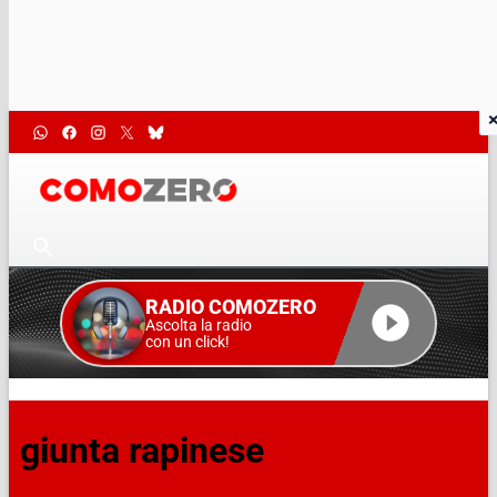
RADIO COMOZERO
Ascolta la radio
con un click!
giunta rapinese