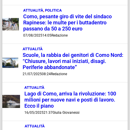
ATTUALITÀ
,
POLITICA
Como, pesante giro di vite del sindaco
Rapinese: le multe per i buttadentro
passano da 50 a 250 euro
07/08/2025
14:05
Redazione
ATTUALITÀ
Scuole, la rabbia dei genitori di Como Nord:
“Chiusure, lavori mai iniziati, disagi.
Periferie abbandonate”
21/07/2025
08:24
Redazione
ATTUALITÀ
Lago di Como, arriva la rivoluzione: 100
milioni per nuove navi e posti di lavoro.
Ecco il piano
16/05/2025
21:37
Giulia Giovanessi
ATTUALITÀ