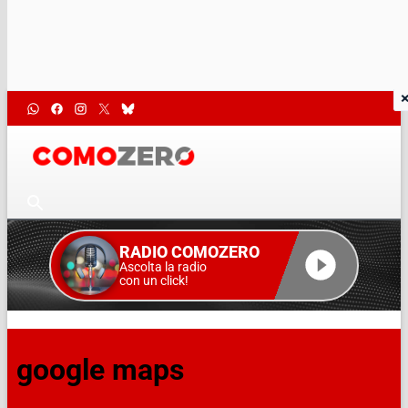
RADIO COMOZERO
Ascolta la radio
con un click!
google maps