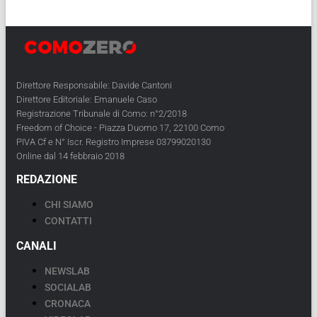
Direttore Responsabile: Davide Cantoni
Direttore Editoriale: Emanuele Caso
Registrazione Tribunale di Como: n°2/2018
Freedom of Choice - Piazza Duomo 17, 22100 Como
PIVA Cf e N° Iscr. Registro Imprese 03799020130
Online dal 14 febbraio 2018
REDAZIONE
CHI SIAMO
CONTATTI
CANALI
NEWSLAB
SOCIALAB
CRONACA