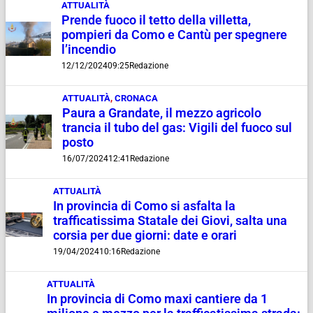
ATTUALITÀ
Prende fuoco il tetto della villetta,
pompieri da Como e Cantù per spegnere
l’incendio
12/12/2024
09:25
Redazione
ATTUALITÀ
,
CRONACA
Paura a Grandate, il mezzo agricolo
trancia il tubo del gas: Vigili del fuoco sul
posto
16/07/2024
12:41
Redazione
ATTUALITÀ
In provincia di Como si asfalta la
trafficatissima Statale dei Giovi, salta una
corsia per due giorni: date e orari
19/04/2024
10:16
Redazione
ATTUALITÀ
In provincia di Como maxi cantiere da 1