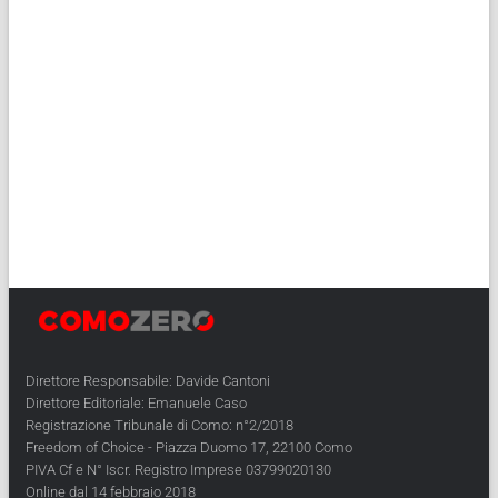
Direttore Responsabile: Davide Cantoni
Direttore Editoriale: Emanuele Caso
Registrazione Tribunale di Como: n°2/2018
Freedom of Choice - Piazza Duomo 17, 22100 Como
PIVA Cf e N° Iscr. Registro Imprese 03799020130
Online dal 14 febbraio 2018