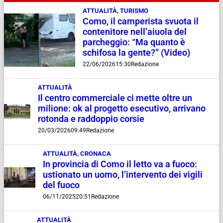
ATTUALITÀ
,
TURISMO
Como, il camperista svuota il
contenitore nell’aiuola del
parcheggio: “Ma quanto è
schifosa la gente?” (Video)
22/06/2026
15:30
Redazione
ATTUALITÀ
Il centro commerciale ci mette oltre un
milione: ok al progetto esecutivo, arrivano
rotonda e raddoppio corsie
20/03/2026
09:49
Redazione
ATTUALITÀ
,
CRONACA
In provincia di Como il letto va a fuoco:
ustionato un uomo, l’intervento dei vigili
del fuoco
06/11/2025
20:51
Redazione
ATTUALITÀ