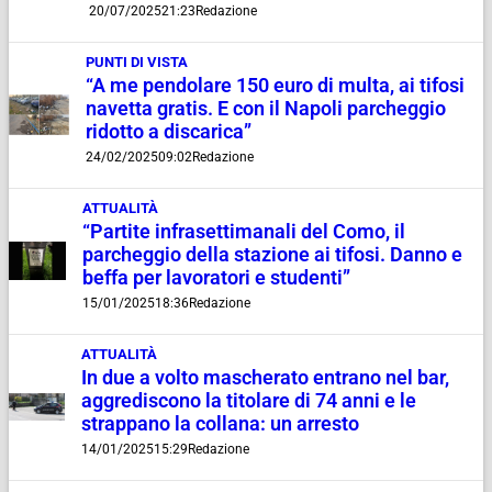
20/07/2025
21:23
Redazione
PUNTI DI VISTA
“A me pendolare 150 euro di multa, ai tifosi
navetta gratis. E con il Napoli parcheggio
ridotto a discarica”
24/02/2025
09:02
Redazione
ATTUALITÀ
“Partite infrasettimanali del Como, il
parcheggio della stazione ai tifosi. Danno e
beffa per lavoratori e studenti”
15/01/2025
18:36
Redazione
ATTUALITÀ
In due a volto mascherato entrano nel bar,
aggrediscono la titolare di 74 anni e le
strappano la collana: un arresto
14/01/2025
15:29
Redazione