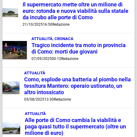
Il supermercato mette oltre un milione di
euro: rotonda e nuova viabilità sulla statale
da incubo alle porte di Como
21/10/2025
16:50
Redazione
ATTUALITÀ
,
CRONACA
Tragico incidente tra moto in provincia
di Como: morti due giovani
07/09/2025
00:12
Redazione
ATTUALITÀ
Como, esplode una batteria al piombo nella
tessitura Mantero: operaio ustionato, un
altro intossicato
05/08/2025
13:30
Redazione
ATTUALITÀ
Alle porte di Como cambia la viabilità e
paga quasi tutto il supermercato (oltre un
milione di euro)