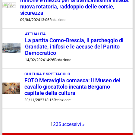
milione e mezzo per la trafficatissima strada:
nuova rotatoria, raddoppio delle corsie,
sicurezza
09/04/2024
13:06
Redazione
ATTUALITÀ
La partita Como-Brescia, il parcheggio di
Grandate, i tifosi e le accuse del Partito
Democratico
14/02/2024
14:26
Redazione
CULTURA E SPETTACOLO
FOTO Meraviglia comasca: il Museo del
cavallo giocattolo incanta Bergamo
capitale della cultura
30/11/2023
18:16
Redazione
1
2
3
Successivi »