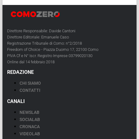
Direttore Responsabile: Davide Cantoni
Direttore Editoriale: Emanuele Caso
Registrazione Tribunale di Como: n°2/2018
Freedom of Choice - Piazza Duomo 17, 22100 Como
PIVA Cf e N° Iscr. Registro Imprese 03799020130
Online dal 14 febbraio 2018
REDAZIONE
CHI SIAMO
CONTATTI
CANALI
NEWSLAB
SOCIALAB
CRONACA
VIDEOLAB