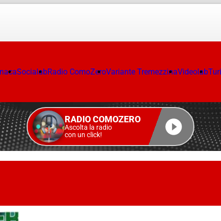
onaca
Socialab
Radio ComoZero
Variante Tremezzina
Videolab
Tur
RADIO COMOZERO
Ascolta la radio
con un click!