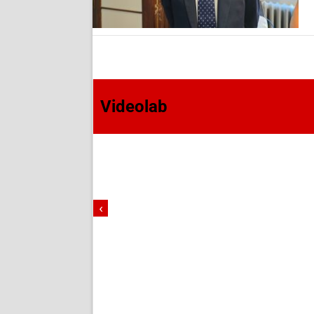
Videolab
‹