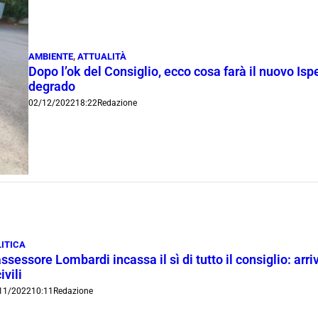
AMBIENTE
,
ATTUALITÀ
Dopo l’ok del Consiglio, ecco cosa farà il nuovo Isp
degrado
02/12/2022
18:22
Redazione
LITICA
assessore Lombardi incassa il sì di tutto il consiglio: arr
ivili
11/2022
10:11
Redazione