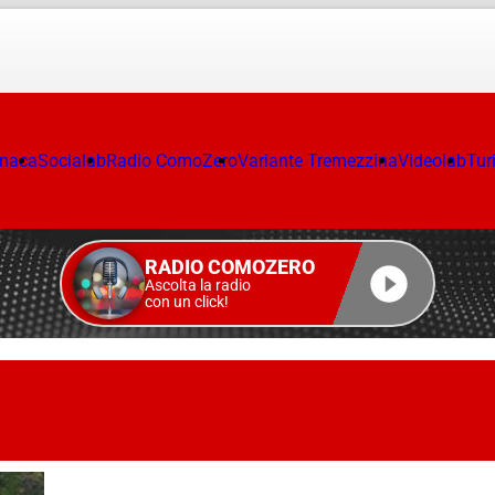
onaca
Socialab
Radio ComoZero
Variante Tremezzina
Videolab
Tur
RADIO COMOZERO
Ascolta la radio
con un click!