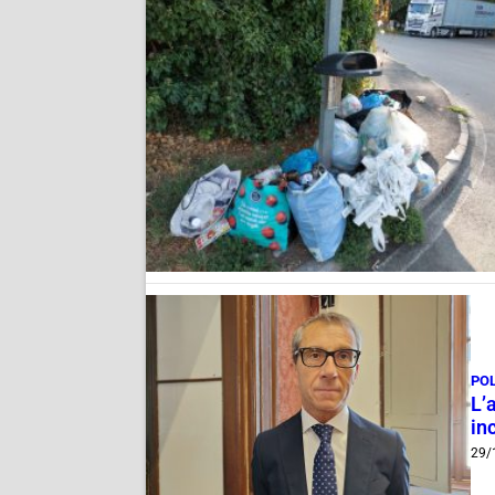
PO
L’
inc
29/