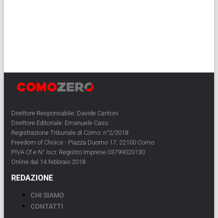
Direttore Responsabile: Davide Cantoni
Direttore Editoriale: Emanuele Caso
Registrazione Tribunale di Como: n°2/2018
Freedom of Choice - Piazza Duomo 17, 22100 Como
PIVA Cf e N° Iscr. Registro Imprese 03799020130
Online dal 14 febbraio 2018
REDAZIONE
CHI SIAMO
CONTATTI