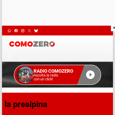
RADIO COMOZERO
Ascolta la radio
con un click!
la prealpina