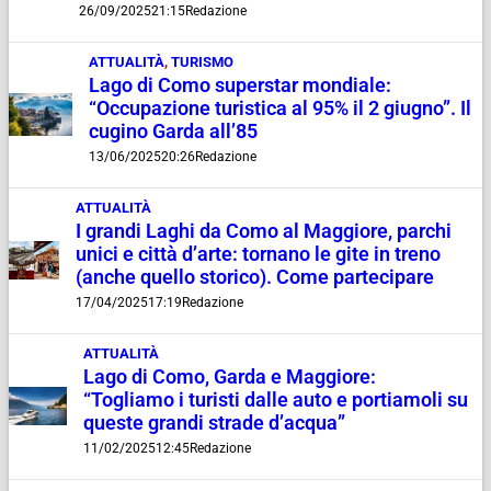
26/09/2025
21:15
Redazione
ATTUALITÀ
,
TURISMO
Lago di Como superstar mondiale:
“Occupazione turistica al 95% il 2 giugno”. Il
cugino Garda all’85
13/06/2025
20:26
Redazione
ATTUALITÀ
I grandi Laghi da Como al Maggiore, parchi
unici e città d’arte: tornano le gite in treno
(anche quello storico). Come partecipare
17/04/2025
17:19
Redazione
ATTUALITÀ
Lago di Como, Garda e Maggiore:
“Togliamo i turisti dalle auto e portiamoli su
queste grandi strade d’acqua”
11/02/2025
12:45
Redazione