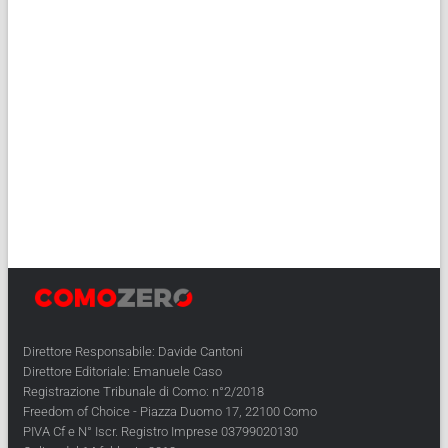
Direttore Responsabile: Davide Cantoni
Direttore Editoriale: Emanuele Caso
Registrazione Tribunale di Como: n°2/2018
Freedom of Choice - Piazza Duomo 17, 22100 Como
PIVA Cf e N° Iscr. Registro Imprese 03799020130