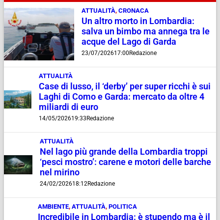
ATTUALITÀ
,
CRONACA
Un altro morto in Lombardia:
salva un bimbo ma annega tra le
acque del Lago di Garda
23/07/2026
17:00
Redazione
ATTUALITÀ
Case di lusso, il ‘derby’ per super ricchi è sui
Laghi di Como e Garda: mercato da oltre 4
miliardi di euro
14/05/2026
19:33
Redazione
ATTUALITÀ
Nel lago più grande della Lombardia troppi
‘pesci mostro’: carene e motori delle barche
nel mirino
24/02/2026
18:12
Redazione
AMBIENTE
,
ATTUALITÀ
,
POLITICA
Incredibile in Lombardia: è stupendo ma è il