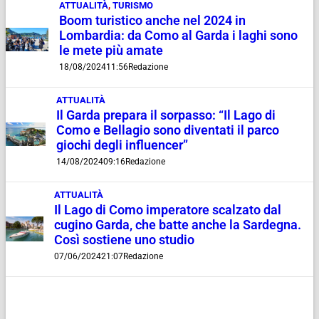
ATTUALITÀ
,
TURISMO
Boom turistico anche nel 2024 in
Lombardia: da Como al Garda i laghi sono
le mete più amate
18/08/2024
11:56
Redazione
ATTUALITÀ
Il Garda prepara il sorpasso: “Il Lago di
Como e Bellagio sono diventati il parco
giochi degli influencer”
14/08/2024
09:16
Redazione
ATTUALITÀ
Il Lago di Como imperatore scalzato dal
cugino Garda, che batte anche la Sardegna.
Così sostiene uno studio
07/06/2024
21:07
Redazione