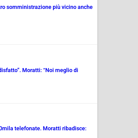
ntro somministrazione più vicino anche
isfatto”. Moratti: “Noi meglio di
0mila telefonate. Moratti ribadisce: