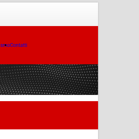
ismo
Contatti