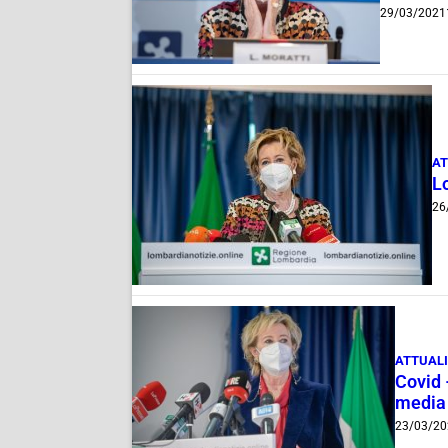
29/03/2021
AT
L
26
ATTUAL
Covid 
media 
23/03/20