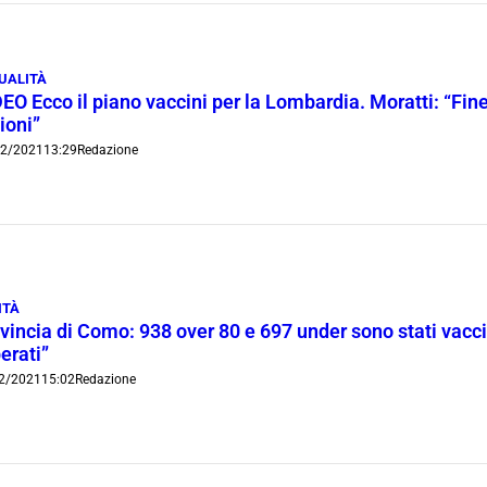
UALITÀ
EO Ecco il piano vaccini per la Lombardia. Moratti: “Fin
ioni”
02/2021
13:29
Redazione
ITÀ
vincia di Como: 938 over 80 e 697 under sono stati vacci
erati”
2/2021
15:02
Redazione