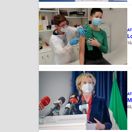
AT
Lo
10
AT
Mo
02