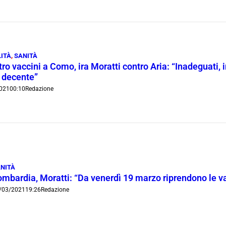
ITÀ
,
SANITÀ
ro vaccini a Como, ira Moratti contro Aria: “Inadeguati, i
 decente”
021
00:10
Redazione
NITÀ
ombardia, Moratti: “Da venerdì 19 marzo riprendono le v
/03/2021
19:26
Redazione