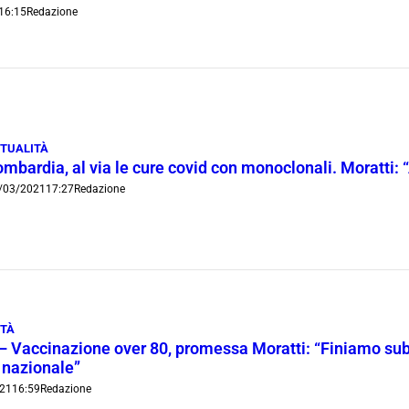
16:15
Redazione
TUALITÀ
ombardia, al via le cure covid con monoclonali. Moratti:
/03/2021
17:27
Redazione
ITÀ
– Vaccinazione over 80, promessa Moratti: “Finiamo sub
nazionale”
21
16:59
Redazione