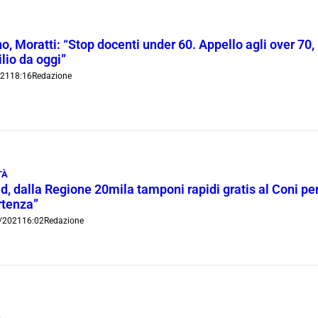
o, Moratti: “Stop docenti under 60. Appello agli over 70, 
lio da oggi”
021
18:16
Redazione
TÀ
d, dalla Regione 20mila tamponi rapidi gratis al Coni per 
rtenza”
/2021
16:02
Redazione