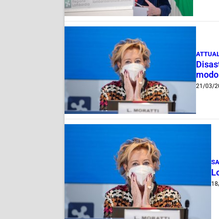
ATTUAL
Disast
modo
21/03/2
SA
L
18