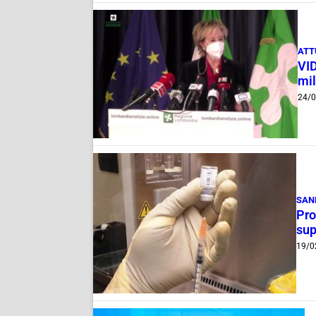
ATT
VID
mil
24/
SAN
Pro
sup
19/0