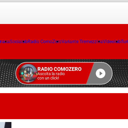
onaca
Socialab
Radio ComoZero
Variante Tremezzina
Videolab
Tur
RADIO COMOZERO
Ascolta la radio
con un click!