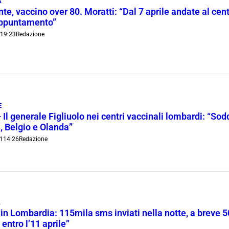
À
te, vaccino over 80. Moratti: “Dal 7 aprile andate al ce
ppuntamento”
1
19:23
Redazione
E
 Il generale Figliuolo nei centri vaccinali lombardi: “Sodd
, Belgio e Olanda”
1
14:26
Redazione
À
in Lombardia: 115mila sms inviati nella notte, a breve 5
 entro l’11 aprile”