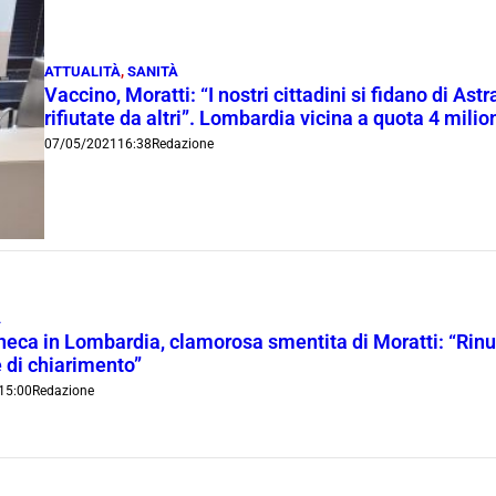
ATTUALITÀ
,
SANITÀ
Vaccino, Moratti: “I nostri cittadini si fidano di Ast
rifiutate da altri”. Lombardia vicina a quota 4 milio
07/05/2021
16:38
Redazione
À
eca in Lombardia, clamorosa smentita di Moratti: “Rinun
e di chiarimento”
15:00
Redazione