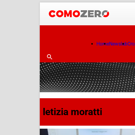
Home
Newslab
Cr
letizia moratti