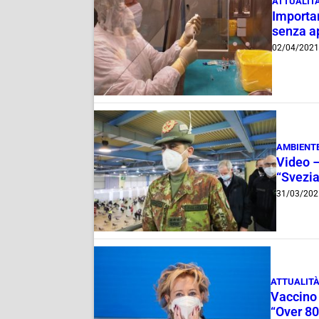
ATTUALIT
Importan
senza a
02/04/202
AMBIENT
Video –
“Svezia
31/03/202
ATTUALIT
Vaccino 
“Over 80