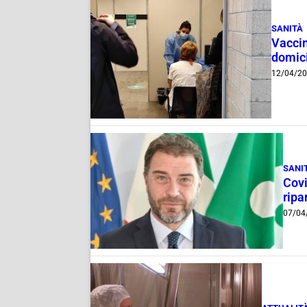
SANITÀ
Vaccin
domici
12/04/2
SANI
Covi
ripa
07/04