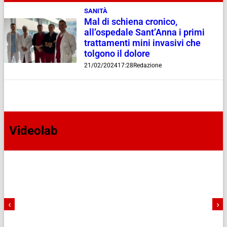
SANITÀ
Mal di schiena cronico,
all’ospedale Sant’Anna i primi
trattamenti mini invasivi che
tolgono il dolore
21/02/2024
17:28
Redazione
Videolab
‹
›