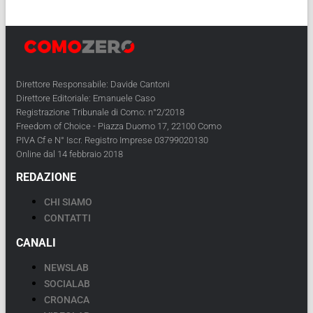
Direttore Responsabile: Davide Cantoni
Direttore Editoriale: Emanuele Caso
Registrazione Tribunale di Como: n°2/2018
Freedom of Choice - Piazza Duomo 17, 22100 Como
PIVA Cf e N° Iscr. Registro Imprese 03799020130
Online dal 14 febbraio 2018
REDAZIONE
CHI SIAMO
CONTATTI
CANALI
NEWSLAB
SOCIALAB
CRONACA