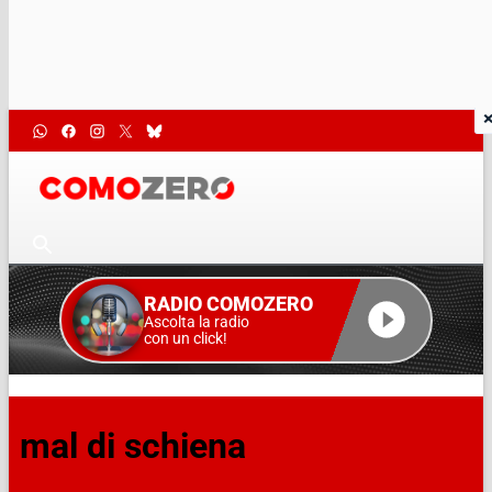
RADIO COMOZERO
Ascolta la radio
con un click!
mal di schiena