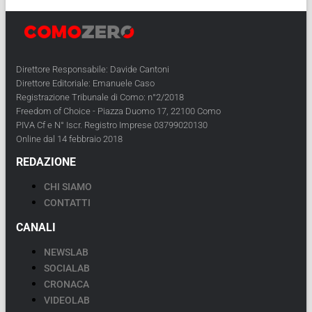
Direttore Responsabile: Davide Cantoni
Direttore Editoriale: Emanuele Caso
Registrazione Tribunale di Como: n°2/2018
Freedom of Choice - Piazza Duomo 17, 22100 Como
PIVA Cf e N° Iscr. Registro Imprese 03799020130
Online dal 14 febbraio 2018
REDAZIONE
CHI SIAMO
CONTATTI
CANALI
NEWSLAB
SOCIALAB
CRONACA
VIDEOLAB