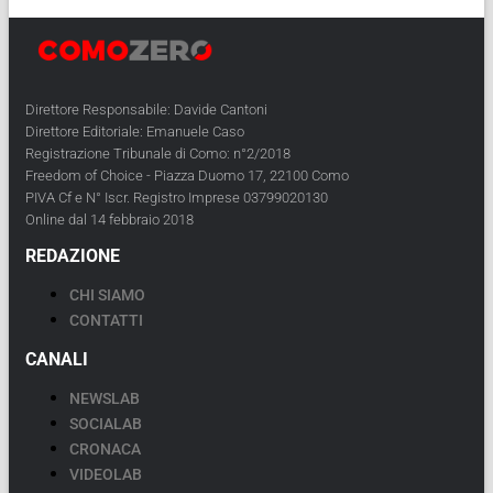
Direttore Responsabile: Davide Cantoni
Direttore Editoriale: Emanuele Caso
Registrazione Tribunale di Como: n°2/2018
Freedom of Choice - Piazza Duomo 17, 22100 Como
PIVA Cf e N° Iscr. Registro Imprese 03799020130
Online dal 14 febbraio 2018
REDAZIONE
CHI SIAMO
CONTATTI
CANALI
NEWSLAB
SOCIALAB
CRONACA
VIDEOLAB