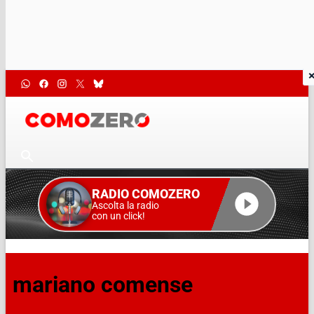
RADIO COMOZERO
Ascolta la radio
con un click!
mariano comense