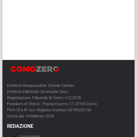
Direttore Responsabile: Davide Cantoni
Direttore Editoriale: Emanuele Caso
Registrazione Tribunale di Como: n°2/2018
Freedom of Choice - Piazza Duomo 17, 22100 Como
PIVA Cf e N° Iscr. Registro Imprese 03799020130
Online dal 14 febbraio 2018
REDAZIONE
CHI SIAMO