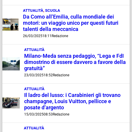
ATTUALITÀ
,
SCUOLA
Da Como all’Emilia, culla mondiale dei
motori: un viaggio unico per questi futuri
talenti della meccanica
26/03/2025
18:11
Redazione
ATTUALITÀ
Milano-Meda senza pedaggio, “Lega e FdI
dimostrino di essere davvero a favore della
gratuità”
23/03/2025
18:52
Redazione
ATTUALITÀ
Il ladro del lusso: i Carabinieri gli trovano
champagne, Louis Vuitton, pellicce e
posate d’argento
15/03/2025
08:53
Redazione
ATTUALITÀ