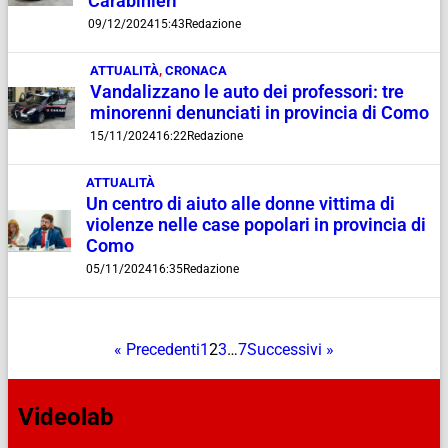
Carabinieri
09/12/2024
15:43
Redazione
ATTUALITÀ
,
CRONACA
Vandalizzano le auto dei professori: tre
minorenni denunciati in provincia di Como
15/11/2024
16:22
Redazione
ATTUALITÀ
Un centro di aiuto alle donne vittima di
violenze nelle case popolari in provincia di
Como
05/11/2024
16:35
Redazione
« Precedenti
1
2
3
…
7
Successivi »
Videolab