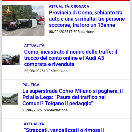
ATTUALITÀ
,
CRONACA
Provincia di Como, schianto tra
auto e una si ribalta: tre persone
soccorse, fra loro un 13enne
08/09/2025
17:50
Redazione
ATTUALITÀ
Como, incastrato il nonno delle truffe: il
trucco del conto online e l’Audi A3
comprata e rivenduta
22/08/2025
13:36
Redazione
POLITICA
La superstrada Como-Milano si pagherà, il
Pd alla Lega: “Paura del traffico nei
Comuni? Tolgano il pedaggio”
25/06/2025
15:45
Redazione
ATTUALITÀ
“Strappati, vandalizzati o rimossi i