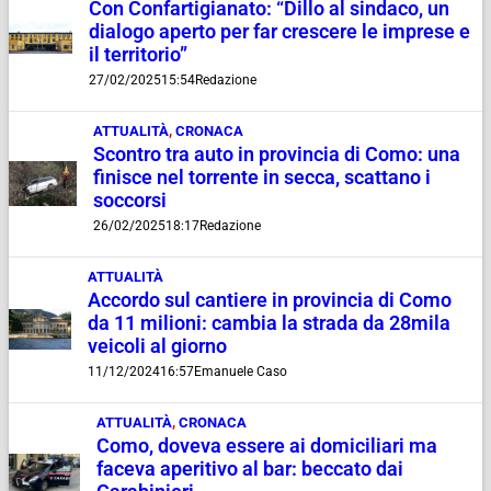
Con Confartigianato: “Dillo al sindaco, un
dialogo aperto per far crescere le imprese e
il territorio”
27/02/2025
15:54
Redazione
ATTUALITÀ
,
CRONACA
Scontro tra auto in provincia di Como: una
finisce nel torrente in secca, scattano i
soccorsi
26/02/2025
18:17
Redazione
ATTUALITÀ
Accordo sul cantiere in provincia di Como
da 11 milioni: cambia la strada da 28mila
veicoli al giorno
11/12/2024
16:57
Emanuele Caso
ATTUALITÀ
,
CRONACA
Como, doveva essere ai domiciliari ma
faceva aperitivo al bar: beccato dai