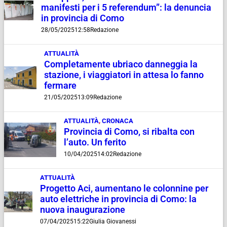
manifesti per i 5 referendum”: la denuncia
in provincia di Como
28/05/2025
12:58
Redazione
ATTUALITÀ
Completamente ubriaco danneggia la
stazione, i viaggiatori in attesa lo fanno
fermare
21/05/2025
13:09
Redazione
ATTUALITÀ
,
CRONACA
Provincia di Como, si ribalta con
l’auto. Un ferito
10/04/2025
14:02
Redazione
ATTUALITÀ
Progetto Aci, aumentano le colonnine per
auto elettriche in provincia di Como: la
nuova inaugurazione
07/04/2025
15:22
Giulia Giovanessi