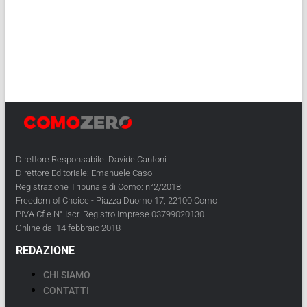
Direttore Responsabile: Davide Cantoni
Direttore Editoriale: Emanuele Caso
Registrazione Tribunale di Como: n°2/2018
Freedom of Choice - Piazza Duomo 17, 22100 Como
PIVA Cf e N° Iscr. Registro Imprese 03799020130
Online dal 14 febbraio 2018
REDAZIONE
CHI SIAMO
CONTATTI