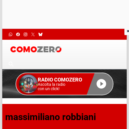
RADIO COMOZERO
Ascolta la radio
con un click!
massimiliano robbiani