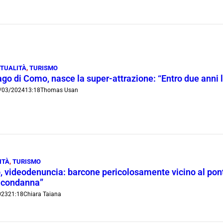
TUALITÀ
,
TURISMO
go di Como, nasce la super-attrazione: “Entro due anni l
/03/2024
13:18
Thomas Usan
ITÀ
,
TURISMO
 videodenuncia: barcone pericolosamente vicino al ponte 
e condanna”
023
21:18
Chiara Taiana