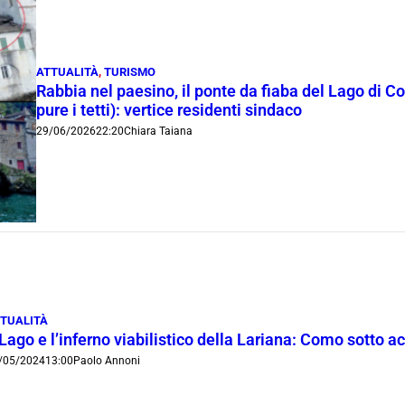
ATTUALITÀ
,
TURISMO
Rabbia nel paesino, il ponte da fiaba del Lago di 
pure i tetti): vertice residenti sindaco
29/06/2026
22:20
Chiara Taiana
TUALITÀ
 Lago e l’inferno viabilistico della Lariana: Como sotto a
/05/2024
13:00
Paolo Annoni