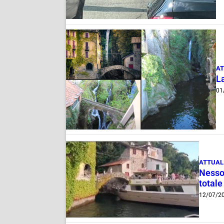
AT
La
01
ATTUAL
Nesso,
total
12/07/2