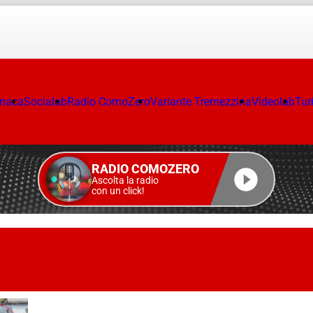
onaca
Socialab
Radio ComoZero
Variante Tremezzina
Videolab
Tur
RADIO COMOZERO
Ascolta la radio
con un click!