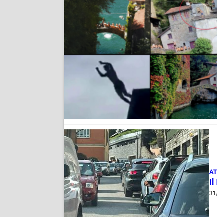
AT
Il
31