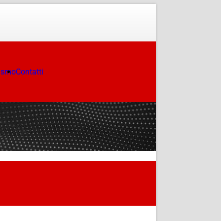
ismo
Contatti