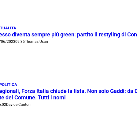
TUALITÀ
esso diventa sempre più green: partito il restyling di C
/06/2023
09:35
Thomas Usan
POLITICA
regionali, Forza Italia chiude la lista. Non solo Gaddi: d
e del Comune. Tutti i nomi
6:02
Davide Cantoni