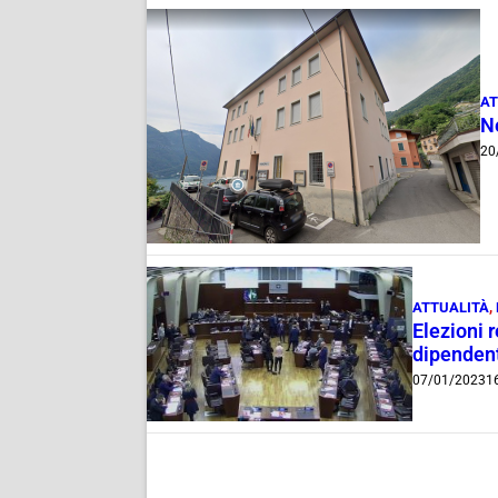
AT
N
20
ATTUALITÀ
,
Elezioni 
dipendent
07/01/2023
1