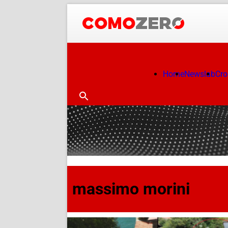
Home
Newslab
Cr
massimo morini