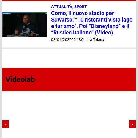
ATTUALITÀ
,
SPORT
Como, il nuovo stadio per
Suwarso: “10 ristoranti vista lago
e turismo”. Poi “Disneyland” e il
“Rustico italiano” (Video)
03/01/2026
00:13
Chiara Taiana
Videolab
‹
›