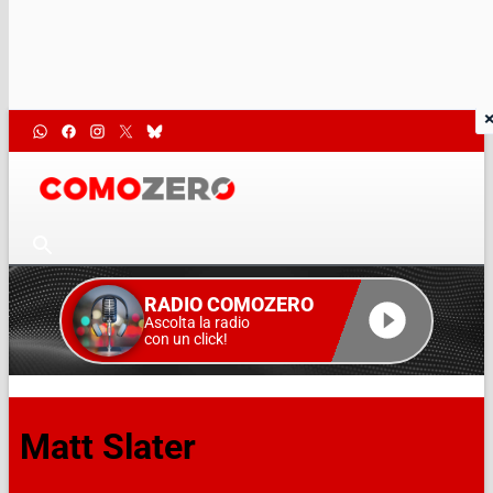
RADIO COMOZERO
Ascolta la radio
con un click!
Matt Slater