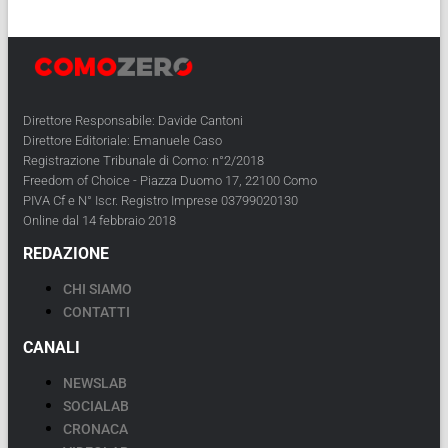
Direttore Responsabile: Davide Cantoni
Direttore Editoriale: Emanuele Caso
Registrazione Tribunale di Como: n°2/2018
Freedom of Choice - Piazza Duomo 17, 22100 Como
PIVA Cf e N° Iscr. Registro Imprese 03799020130
Online dal 14 febbraio 2018
REDAZIONE
CHI SIAMO
CONTATTI
CANALI
NEWSLAB
SOCIALAB
CRONACA