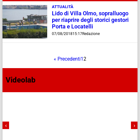
ATTUALITÀ
Lido di Villa Olmo, sopralluogo
per riaprire degli storici gestori
Porta e Locatelli
07/08/2018
15:17
Redazione
« Precedenti
1
2
Videolab
‹
›