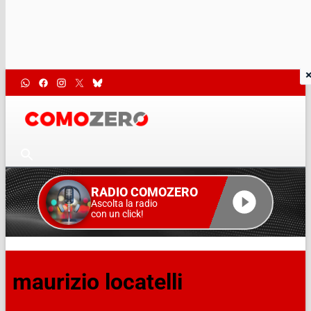
RADIO COMOZERO
Ascolta la radio
con un click!
maurizio locatelli